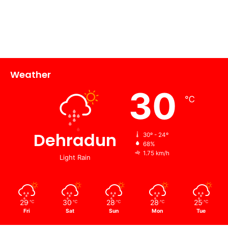
Weather
30
℃
Dehradun
30º - 24º
68%
1.75 km/h
Light Rain
29
30
28
28
25
℃
℃
℃
℃
℃
Fri
Sat
Sun
Mon
Tue