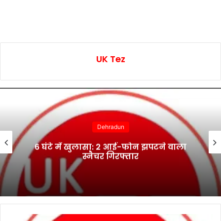
UK Tez
Dehradun
6 घंटे में खुलासा: 2 आई-फोन झपटने वाला
स्नैचर गिरफ्तार