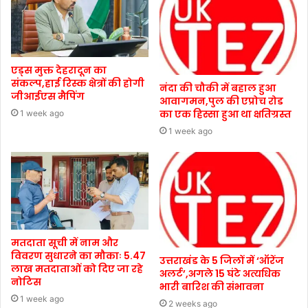
एड्स मुक्त देहरादून का
संकल्प,हाई रिस्क क्षेत्रों की होगी
नंदा की चौकी में बहाल हुआ
जीआईएस मैपिंग
आवागमन,पुल की एप्रोच रोड
का एक हिस्सा हुआ था क्षतिग्रस्त
1 week ago
1 week ago
मतदाता सूची में नाम और
विवरण सुधारने का मौकाः 5.47
उत्तराखंड के 5 जिलों में ‘ऑरेंज
लाख मतदाताओं को दिए जा रहे
अलर्ट’,अगले 15 घंटे अत्यधिक
नोटिस
भारी बारिश की संभावना
1 week ago
2 weeks ago