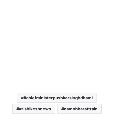
#chiefministerpushkarsinghdhami
#rishikeshnews
namobharattrain