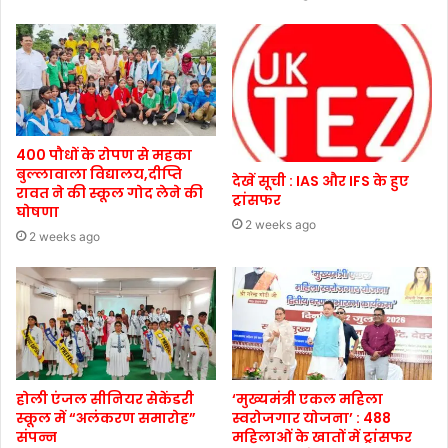
400 पौधों के रोपण से महका
बुल्लावाला विद्यालय,दीप्ति
देखें सूची : IAS और IFS के हुए
रावत ने की स्कूल गोद लेने की
ट्रांसफर
घोषणा
2 weeks ago
2 weeks ago
होली एंजल सीनियर सेकेंडरी
‘मुख्यमंत्री एकल महिला
स्कूल में “अलंकरण समारोह”
स्वरोजगार योजना’ : 488
संपन्न
महिलाओं के खातों में ट्रांसफर