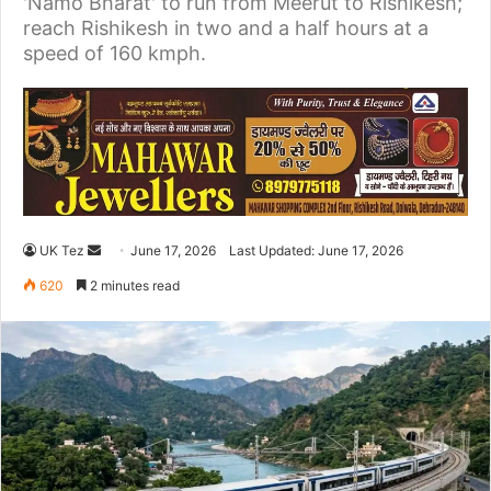
'Namo Bharat' to run from Meerut to Rishikesh;
reach Rishikesh in two and a half hours at a
speed of 160 kmph.
UK Tez
S
June 17, 2026
Last Updated: June 17, 2026
e
620
2 minutes read
n
d
a
n
e
m
a
i