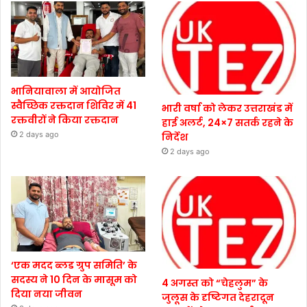
भानियावाला में आयोजित
स्वैच्छिक रक्तदान शिविर में 41
भारी वर्षा को लेकर उत्तराखंड में
रक्तवीरों ने किया रक्तदान
हाई अलर्ट, 24×7 सतर्क रहने के
2 days ago
निर्देश
2 days ago
‘एक मदद ब्लड ग्रुप समिति’ के
सदस्य ने 10 दिन के मासूम को
4 अगस्त को “चेहलुम” के
दिया नया जीवन
जुलूस के दृष्टिगत देहरादून