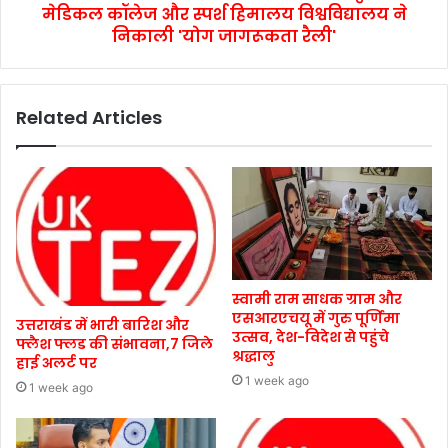
मेडिकल कॉलेज और स्पर्श हिमालय विश्वविद्यालय ने
निकाली 'योग जागरूकता रैली'
Related Articles
स्वामी राम साधक ग्राम और
एसआरएचयू में गुरु पूर्णिमा
उत्तराखंड में भारी बारिश और
उत्सव, देश-विदेश से पहुंचे
फ्लैश फ्लड की संभावना,7 जिले
श्रद्धालु
हाई अलर्ट पर
1 week ago
1 week ago