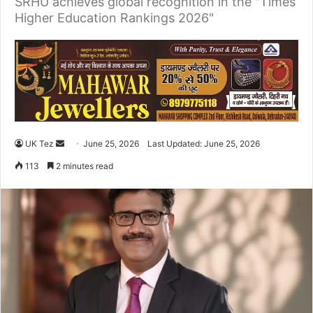
SRHU achieves global recognition in the "Times
Higher Education Rankings 2026"
UK Tez
S
June 25, 2026
Last Updated: June 25, 2026
e
113
2 minutes read
n
d
a
n
e
m
a
i
l