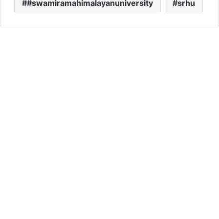
#swamiramahimalayanuniversity
srhu