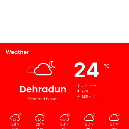
Weather
24
℃
Dehradun
29º - 23º
90%
1.86 km/h
Scattered Clouds
29
28
26
32
31
℃
℃
℃
℃
℃