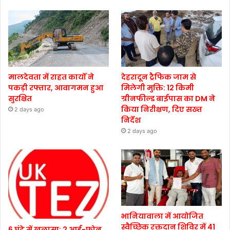
मालदेवता में राहत कार्यों ने
देहरादून ट्रैफिक जाम से
पकड़ी रफ्तार, आवागमन हुआ
मिलेगी मुक्ति: 12 किमी
सुरक्षित
ग्रीनफील्ड बाईपास का DM ने
किया निरीक्षण, दिए सख्त
2 days ago
निर्देश
2 days ago
भानियावाला में आयोजित
स्वैच्छिक रक्तदान शिविर में 41
6 घंटे में खुलासा: 2 आई-फोन