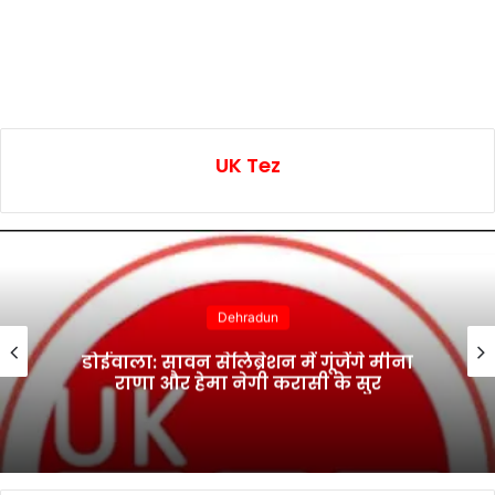
UK Tez
Dehradun
डोईवाला: सावन सेलिब्रेशन में गूंजेंगे मीना
राणा और हेमा नेगी करासी के सुर