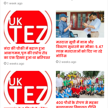
1 week ago
मतदाता सूची में नाम और
विवरण सुधारने का मौकाः 5.47
नंदा की चौकी में बहाल हुआ
लाख मतदाताओं को दिए जा रहे
आवागमन,पुल की एप्रोच रोड
नोटिस
का एक हिस्सा हुआ था क्षतिग्रस्त
2 weeks ago
2 weeks ago
400 पौधों के रोपण से महका
बुल्लावाला विद्यालय,दीप्ति