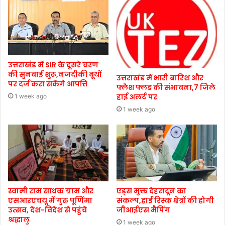
उत्तराखंड में SIR के दूसरे चरण
की सुनवाई शुरू,नजदीकी बूथों
उत्तराखंड में भारी बारिश और
पर दर्ज करा सकेंगे आपत्ति
फ्लैश फ्लड की संभावना,7 जिले
हाई अलर्ट पर
1 week ago
1 week ago
स्वामी राम साधक ग्राम और
एड्स मुक्त देहरादून का
एसआरएचयू में गुरु पूर्णिमा
संकल्प,हाई रिस्क क्षेत्रों की होगी
उत्सव, देश-विदेश से पहुंचे
जीआईएस मैपिंग
श्रद्धालु
1 week ago