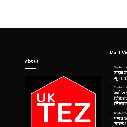
Most V
About
Septembe
सदन में
गूंजा,
Septembe
बेबी रा
निकेतन
मिष्ठान
Septembe
प्रणब 
गोल्ड 