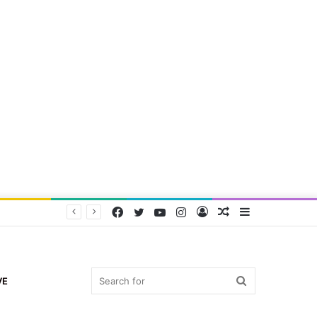
Facebook
Twitter
YouTube
Instagram
Log
Random
Sidebar
In
Article
Search
VE