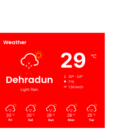
Weather
29
℃
Dehradun
30º - 24º
71%
1.56 km/h
Light Rain
30
30
28
28
25
℃
℃
℃
℃
℃
Fri
Sat
Sun
Mon
Tue