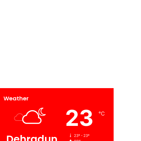
Weather
23
℃
Dehradun
23º - 23º