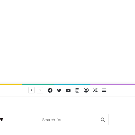
Facebook
Twitter
YouTube
Instagram
Log
Random
Sidebar
In
Article
Search
VE