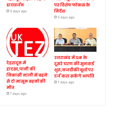
डायवर्जन
पर विशेष फोकस के
निर्देश
3 days ago
3 days ago
उत्तराखंड में SIR के
देहरादून में
दूसरे चरण की सुनवाई
हादसा,पानी की
शुरू,नजदीकी बूथों पर
निकासी नाली में बहने
दर्ज करा सकेंगे आपत्ति
से दो मासूम बहनों की
7 days ago
मौत
7 days ago