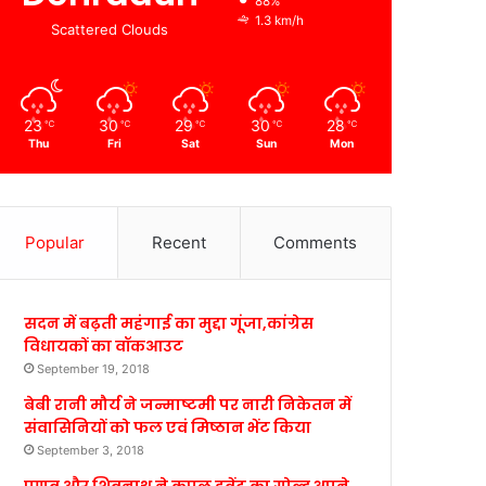
88%
1.3 km/h
Scattered Clouds
23
30
29
30
28
℃
℃
℃
℃
℃
Thu
Fri
Sat
Sun
Mon
Popular
Recent
Comments
सदन में बढ़ती महंगाई का मुद्दा गूंजा,कांग्रेस
विधायकों का वॉकआउट
September 19, 2018
बेबी रानी मौर्य ने जन्माष्टमी पर नारी निकेतन में
संवासिनियों को फल एवं मिष्ठान भेंट किया
September 3, 2018