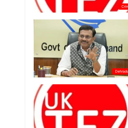
Cri
Dehrad