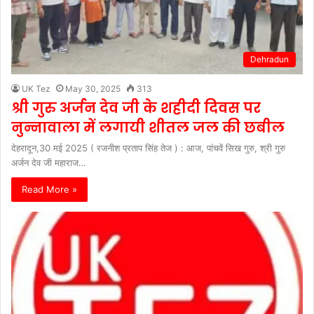
Dehradun
UK Tez
May 30, 2025
313
श्री गुरु अर्जन देव जी के शहीदी दिवस पर
नुन्नावाला में लगायी शीतल जल की छबील
देहरादून,30 मई 2025 ( रजनीश प्रताप सिंह तेज ) : आज, पांचवें सिख गुरु, श्री गुरु
अर्जन देव जी महाराज…
Read More »