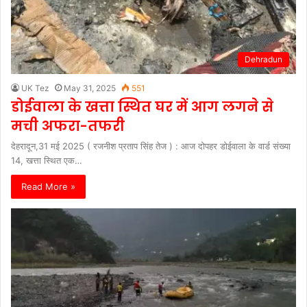
Dehradun
UK Tez
May 31, 2025
551
डोईवाला के खत्ता स्थित घर में आग लगने से
मची अफरा-तफरी
देहरादून,31 मई 2025 ( रजनीश प्रताप सिंह तेज ) : आज दोपहर डोईवाला के वार्ड संख्या
14, खत्ता स्थित एक…
Read More »