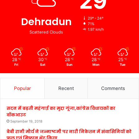
29
Dehradun
29º - 24º
71%
1.97 km/h
Scattered Clouds
28
30
28
28
25
℃
℃
℃
℃
℃
Fri
Sat
Sun
Mon
Tue
Popular
Recent
Comments
सदन में बढ़ती महंगाई का मुद्दा गूंजा,कांग्रेस विधायकों का
वॉकआउट
September 19, 2018
बेबी रानी मौर्य ने जन्माष्टमी पर नारी निकेतन में संवासिनियों को
फल एवं मिष्ठान भेंट किया