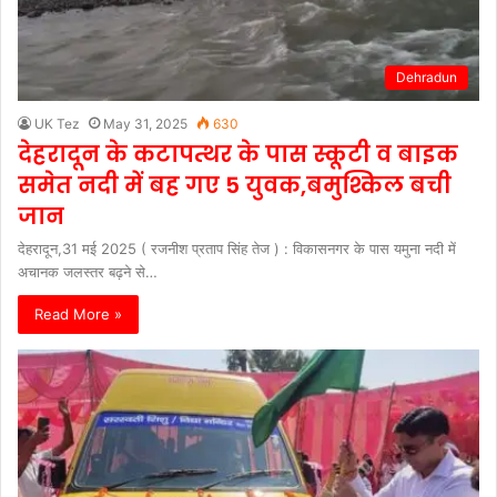
Dehradun
UK Tez
May 31, 2025
630
देहरादून के कटापत्थर के पास स्कूटी व बाइक
समेत नदी में बह गए 5 युवक,बमुश्किल बची
जान
देहरादून,31 मई 2025 ( रजनीश प्रताप सिंह तेज ) : विकासनगर के पास यमुना नदी में
अचानक जलस्तर बढ़ने से…
Read More »