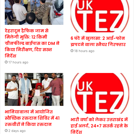
देहरादून ट्रैफिक जाम से
मिलेगी मुक्ति: 12 किमी
6 घंटे में खुलासा: 2 आई-फोन
ग्रीनफील्ड बाईपास का DM ने
झपटने वाला स्नैचर गिरफ्तार
किया निरीक्षण, दिए सख्त
18 hours ago
निर्देश
17 hours ago
भानियावाला में आयोजित
स्वैच्छिक रक्तदान शिविर में 41
भारी वर्षा को लेकर उत्तराखंड में
रक्तवीरों ने किया रक्तदान
हाई अलर्ट, 24×7 सतर्क रहने के
2 days ago
निर्देश