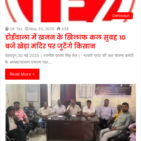
Dehradun
UK Tez
May 30, 2025
438
डोईवाला में खनन के खिलाफ कल सुबह 10
बजे खेड़ा मंदिर पर जुटेंगे किसान
देहरादून,30 मई 2025 ( रजनीश प्रताप सिंह तेज ) : माजरी ग्रांट की जल योजना कमेटी
के अध्यक्ष/प्रधान दयाराम पाल…
Read More »