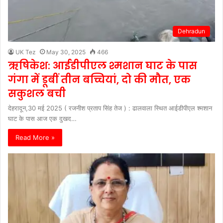
Dehradun
UK Tez
May 30, 2025
466
ऋषिकेश: आईडीपीएल श्मशान घाट के पास
गंगा में डूबीं तीन बच्चियां, दो की मौत, एक
सकुशल बची
देहरादून,30 मई 2025 ( रजनीश प्रताप सिंह तेज ) : ढालवाला स्थित आईडीपीएल श्मशान
घाट के पास आज एक दुखद…
Read More »