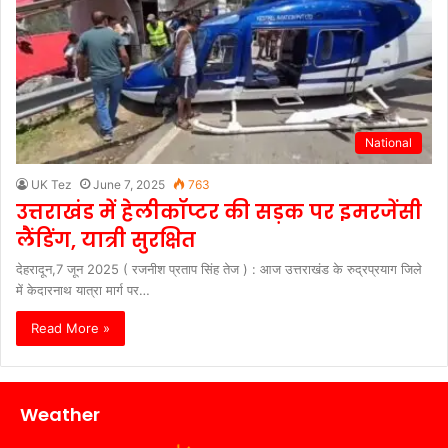
National
UK Tez
June 7, 2025
763
उत्तराखंड में हेलीकॉप्टर की सड़क पर इमरजेंसी
लैंडिंग, यात्री सुरक्षित
देहरादून,7 जून 2025 ( रजनीश प्रताप सिंह तेज ) : आज उत्तराखंड के रुद्रप्रयाग जिले
में केदारनाथ यात्रा मार्ग पर…
Read More »
Weather