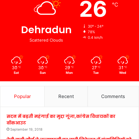
26
℃
Dehradun
30º - 24º
78%
0.4 km/h
Scattered Clouds
30
30
29
27
31
℃
℃
℃
℃
℃
Sat
Sun
Mon
Tue
Wed
Popular
Recent
Comments
सदन में बढ़ती महंगाई का मुद्दा गूंजा,कांग्रेस विधायकों का
वॉकआउट
September 19, 2018