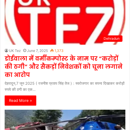
Dehradun
UK Tez
June 7, 2025
1,373
डोईवाला में वर्मीकम्पोस्ट के नाम पर “करोड़ों
की ठगी” और सैकड़ों निवेशकों को चूना लगाने
का आरोप
देहरादून,7 जून 2025 ( रजनीश प्रताप सिंह तेज ) : स्वरोजगार का सपना दिखाकर करोड़ों
रुपये की ठगी का एक…
Read More »