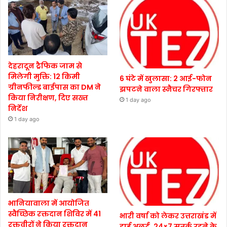
देहरादून ट्रैफिक जाम से
मिलेगी मुक्ति: 12 किमी
6 घंटे में खुलासा: 2 आई-फोन
ग्रीनफील्ड बाईपास का DM ने
झपटने वाला स्नैचर गिरफ्तार
किया निरीक्षण, दिए सख्त
1 day ago
निर्देश
1 day ago
भानियावाला में आयोजित
स्वैच्छिक रक्तदान शिविर में 41
भारी वर्षा को लेकर उत्तराखंड में
रक्तवीरों ने किया रक्तदान
हाई अलर्ट, 24×7 सतर्क रहने के