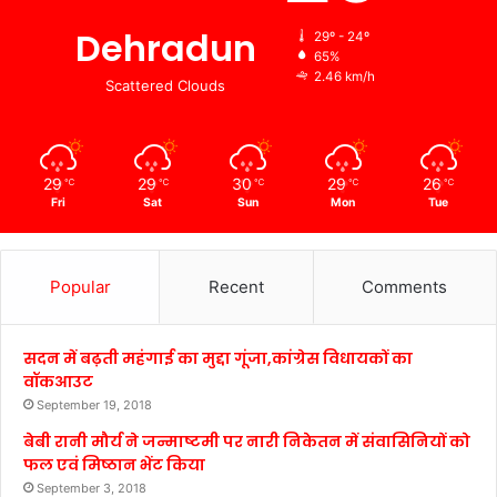
Dehradun
29º - 24º
65%
2.46 km/h
Scattered Clouds
29
29
30
29
26
℃
℃
℃
℃
℃
Fri
Sat
Sun
Mon
Tue
Popular
Recent
Comments
सदन में बढ़ती महंगाई का मुद्दा गूंजा,कांग्रेस विधायकों का
वॉकआउट
September 19, 2018
बेबी रानी मौर्य ने जन्माष्टमी पर नारी निकेतन में संवासिनियों को
फल एवं मिष्ठान भेंट किया
September 3, 2018