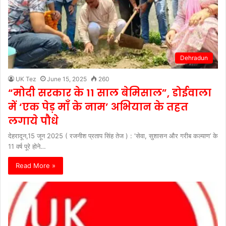
Dehradun
UK Tez
June 15, 2025
260
“मोदी सरकार के 11 साल बेमिसाल”, डोईवाला
में ‘एक पेड़ माँ के नाम’ अभियान के तहत
लगाये पौधे
देहरादून,15 जून 2025 ( रजनीश प्रताप सिंह तेज ) : ‘सेवा, सुशासन और गरीब कल्याण’ के
11 वर्ष पूरे होने…
Read More »