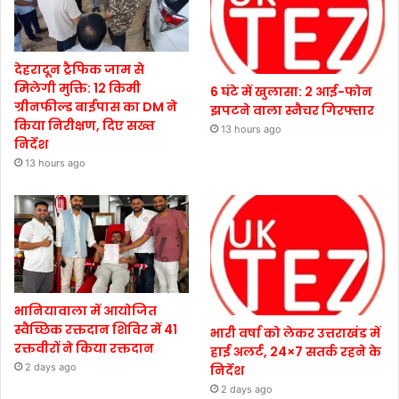
देहरादून ट्रैफिक जाम से
मिलेगी मुक्ति: 12 किमी
6 घंटे में खुलासा: 2 आई-फोन
ग्रीनफील्ड बाईपास का DM ने
झपटने वाला स्नैचर गिरफ्तार
किया निरीक्षण, दिए सख्त
13 hours ago
निर्देश
13 hours ago
भानियावाला में आयोजित
स्वैच्छिक रक्तदान शिविर में 41
भारी वर्षा को लेकर उत्तराखंड में
रक्तवीरों ने किया रक्तदान
हाई अलर्ट, 24×7 सतर्क रहने के
2 days ago
निर्देश
2 days ago