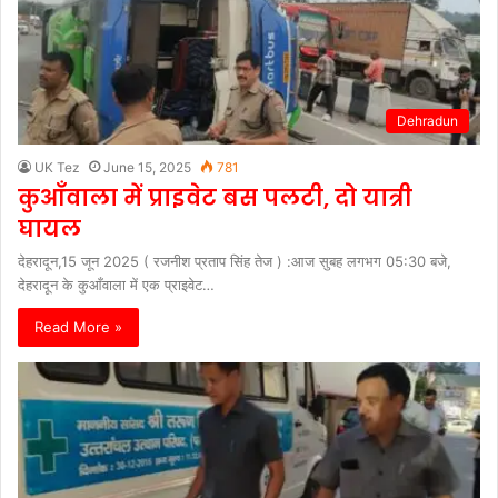
Dehradun
UK Tez
June 15, 2025
781
कुआँवाला में प्राइवेट बस पलटी, दो यात्री
घायल
देहरादून,15 जून 2025 ( रजनीश प्रताप सिंह तेज ) :आज सुबह लगभग 05:30 बजे,
देहरादून के कुआँवाला में एक प्राइवेट…
Read More »