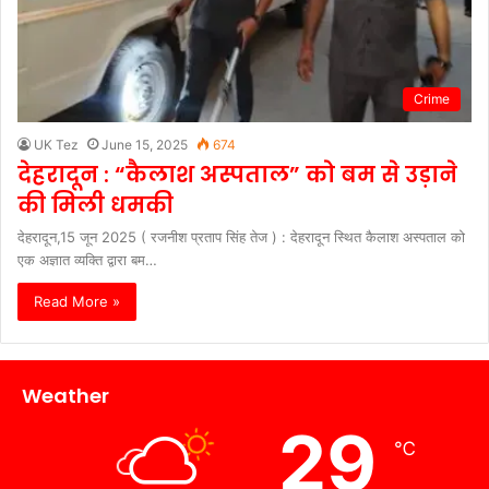
Crime
UK Tez
June 15, 2025
674
देहरादून : “कैलाश अस्पताल” को बम से उड़ाने
की मिली धमकी
देहरादून,15 जून 2025 ( रजनीश प्रताप सिंह तेज ) : देहरादून स्थित कैलाश अस्पताल को
एक अज्ञात व्यक्ति द्वारा बम…
Read More »
Weather
29
℃