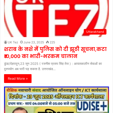
Uttarakhand
UK Tez
June 23, 2025
225
शराब के नशे में पुलिस को दी झूठी सूचना,कटा
₹10,000 का भारी-भरकम चालान
डुंडा/देहरादून,23 जून 2025 ( रजनीश प्रताप सिंह तेज ) : आपातकालीन सेवाओं का
दुरुपयोग अब भारी पड़ सकता है. उत्तराखंड…
Read More »