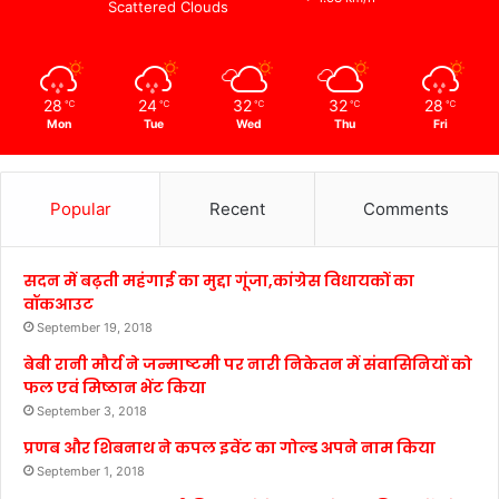
Scattered Clouds
28
24
32
32
28
℃
℃
℃
℃
℃
Mon
Tue
Wed
Thu
Fri
Popular
Recent
Comments
सदन में बढ़ती महंगाई का मुद्दा गूंजा,कांग्रेस विधायकों का
वॉकआउट
September 19, 2018
बेबी रानी मौर्य ने जन्माष्टमी पर नारी निकेतन में संवासिनियों को
फल एवं मिष्ठान भेंट किया
September 3, 2018
प्रणब और शिबनाथ ने कपल इवेंट का गोल्ड अपने नाम किया
September 1, 2018