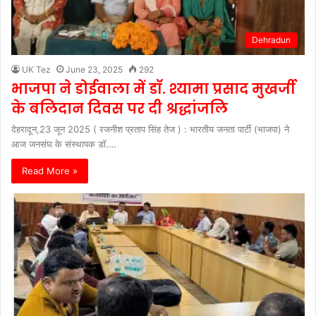
Dehradun
UK Tez
June 23, 2025
292
भाजपा ने डोईवाला में डॉ. श्यामा प्रसाद मुखर्जी
के बलिदान दिवस पर दी श्रद्धांजलि
देहरादून,23 जून 2025 ( रजनीश प्रताप सिंह तेज ) : भारतीय जनता पार्टी (भाजपा) ने
आज जनसंघ के संस्थापक डॉ.…
Read More »