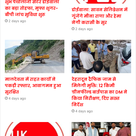
शुभ पैथोलॉजी सेंटर डोईवाला
का बड़ा तोहफा, मुफ्त शुगर-
डोईवाला: सावन सेलिब्रेशन में
बीपी जांच सुविधा शुरू
गूंजेंगे मीना राणा और हेमा
2 days ago
नेगी करासी के सुर
2 days ago
मालदेवता में राहत कार्यों ने
देहरादून ट्रैफिक जाम से
पकड़ी रफ्तार, आवागमन हुआ
मिलेगी मुक्ति: 12 किमी
सुरक्षित
ग्रीनफील्ड बाईपास का DM ने
किया निरीक्षण, दिए सख्त
4 days ago
निर्देश
4 days ago