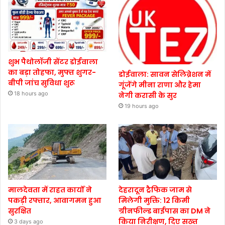
शुभ पैथोलॉजी सेंटर डोईवाला
का बड़ा तोहफा, मुफ्त शुगर-
डोईवाला: सावन सेलिब्रेशन में
बीपी जांच सुविधा शुरू
गूंजेंगे मीना राणा और हेमा
18 hours ago
नेगी करासी के सुर
19 hours ago
मालदेवता में राहत कार्यों ने
देहरादून ट्रैफिक जाम से
पकड़ी रफ्तार, आवागमन हुआ
मिलेगी मुक्ति: 12 किमी
सुरक्षित
ग्रीनफील्ड बाईपास का DM ने
किया निरीक्षण, दिए सख्त
3 days ago