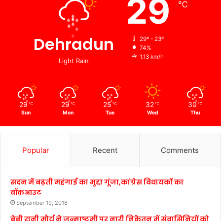
29
℃
Dehradun
29º - 23º
74%
1.13 km/h
Light Rain
29
29
25
32
30
℃
℃
℃
℃
℃
Sun
Mon
Tue
Wed
Thu
Popular
Recent
Comments
सदन में बढ़ती महंगाई का मुद्दा गूंजा,कांग्रेस विधायकों का
वॉकआउट
September 19, 2018
बेबी रानी मौर्य ने जन्माष्टमी पर नारी निकेतन में संवासिनियों को