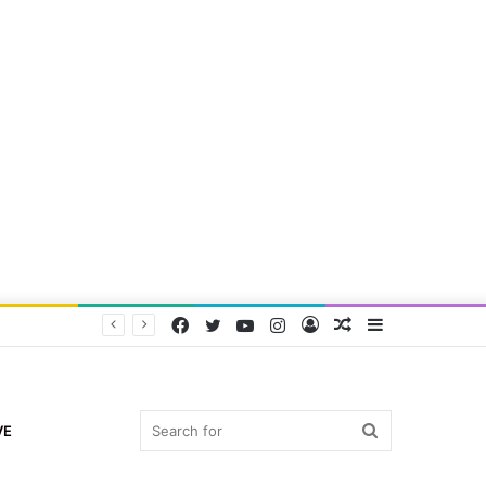
Facebook
Twitter
YouTube
Instagram
Log
Random
Sidebar
In
Article
Search
VE