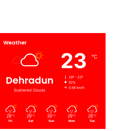
Weather
23
℃
Dehradun
29º - 23º
92%
0.68 km/h
Scattered Clouds
29
29
30
29
26
℃
℃
℃
℃
℃
Fri
Sat
Sun
Mon
Tue