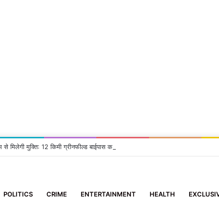
म से मिलेगी मुक्ति: 12 किमी ग्रीनफील्ड बाईपास का DM ने किया निरीक्षण, दिए सख्त निर्देश
POLITICS
CRIME
ENTERTAINMENT
HEALTH
EXCLUSI