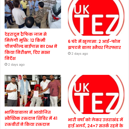
देहरादून ट्रैफिक जाम से
मिलेगी मुक्ति: 12 किमी
6 घंटे में खुलासा: 2 आई-फोन
ग्रीनफील्ड बाईपास का DM ने
झपटने वाला स्नैचर गिरफ्तार
किया निरीक्षण, दिए सख्त
2 days ago
निर्देश
2 days ago
भानियावाला में आयोजित
स्वैच्छिक रक्तदान शिविर में 41
भारी वर्षा को लेकर उत्तराखंड में
रक्तवीरों ने किया रक्तदान
हाई अलर्ट, 24×7 सतर्क रहने के