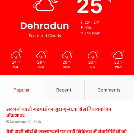
25
℃
Dehradun
25º - 24º
93%
1.59 km/h
Scattered Clouds
24
29
28
26
32
℃
℃
℃
℃
℃
Sat
Sun
Mon
Tue
Wed
Popular
Recent
Comments
सदन में बढ़ती महंगाई का मुद्दा गूंजा,कांग्रेस विधायकों का
वॉकआउट
September 19, 2018
बेबी रानी मौर्य ने जन्माष्टमी पर नारी निकेतन में संवासिनियों को