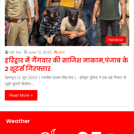
Haridwar
UK Tez
June 12, 2025
664
हरिद्वार में गैंगवार की साजिश नाकाम,पंजाब के
2 शूटर्स गिरफ्तार
देहरादून,12 जून 2025 ( रजनीश प्रताप सिंह तेज ) : हरिद्वार पुलिस ने एक बड़े गैंगवार से
जुड़ी सुपारी किलिंग…
Read More »
Weather