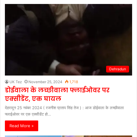
Dehradun
UK Tez
November 25, 2024
1,718
डोईवाला के लच्छीवाला फ्लाईओवर पर
एक्सीडेंट, एक घायल
देहरादून 25 नवंबर 2024 ( रजनीश प्रताप सिंह तेज ) : आज डोईवाला के लच्छीवाला
फ्लाईओवर पर एक एक्सीडेंट हो…
Read More »