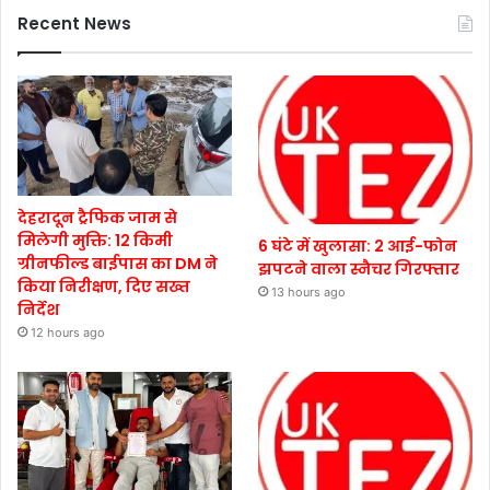
Recent News
देहरादून ट्रैफिक जाम से
मिलेगी मुक्ति: 12 किमी
6 घंटे में खुलासा: 2 आई-फोन
ग्रीनफील्ड बाईपास का DM ने
झपटने वाला स्नैचर गिरफ्तार
किया निरीक्षण, दिए सख्त
13 hours ago
निर्देश
12 hours ago