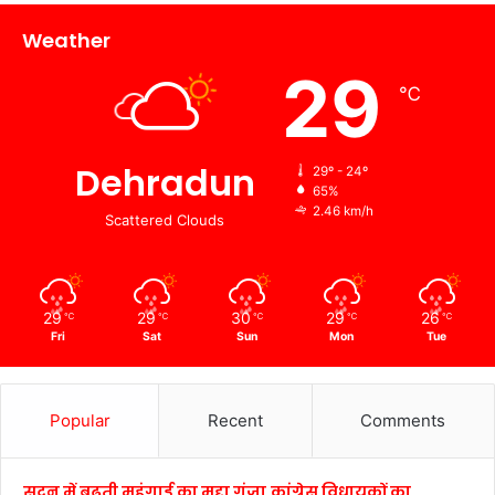
Weather
29
℃
Dehradun
29º - 24º
65%
2.46 km/h
Scattered Clouds
29
29
30
29
26
℃
℃
℃
℃
℃
Fri
Sat
Sun
Mon
Tue
Popular
Recent
Comments
सदन में बढ़ती महंगाई का मुद्दा गूंजा,कांग्रेस विधायकों का