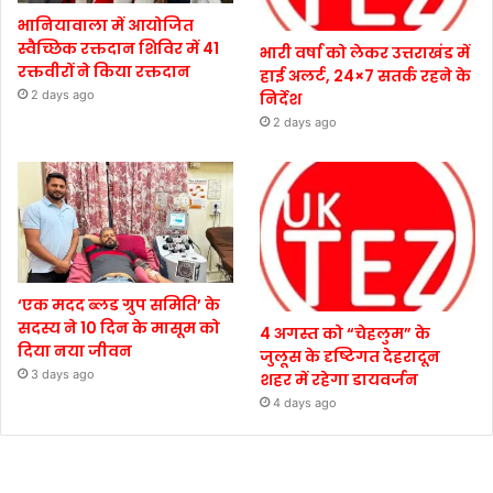
भानियावाला में आयोजित
स्वैच्छिक रक्तदान शिविर में 41
भारी वर्षा को लेकर उत्तराखंड में
रक्तवीरों ने किया रक्तदान
हाई अलर्ट, 24×7 सतर्क रहने के
2 days ago
निर्देश
2 days ago
‘एक मदद ब्लड ग्रुप समिति’ के
सदस्य ने 10 दिन के मासूम को
4 अगस्त को “चेहलुम” के
दिया नया जीवन
जुलूस के दृष्टिगत देहरादून
3 days ago
शहर में रहेगा डायवर्जन
4 days ago