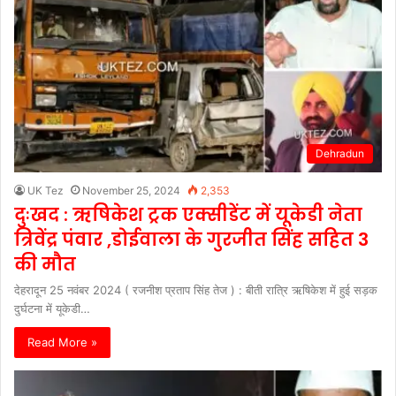
Dehradun
UK Tez
November 25, 2024
2,353
दुःखद : ऋषिकेश ट्रक एक्सीडेंट में यूकेडी नेता
त्रिवेंद्र पंवार ,डोईवाला के गुरजीत सिंह सहित 3
की मौत
देहरादून 25 नवंबर 2024 ( रजनीश प्रताप सिंह तेज ) : बीती रात्रि ऋषिकेश में हुई सड़क
दुर्घटना में यूकेडी…
Read More »