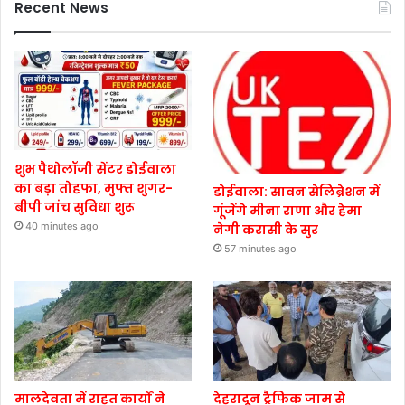
Recent News
शुभ पैथोलॉजी सेंटर डोईवाला
का बड़ा तोहफा, मुफ्त शुगर-
डोईवाला: सावन सेलिब्रेशन में
बीपी जांच सुविधा शुरू
गूंजेंगे मीना राणा और हेमा
40 minutes ago
नेगी करासी के सुर
57 minutes ago
मालदेवता में राहत कार्यों ने
देहरादून ट्रैफिक जाम से