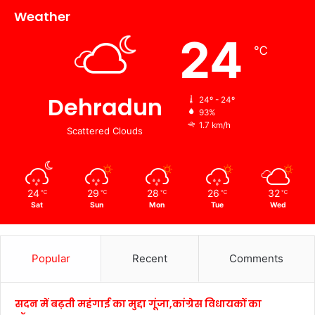
Weather
24
℃
Dehradun
24º - 24º
93%
1.7 km/h
Scattered Clouds
24
29
28
26
32
℃
℃
℃
℃
℃
Sat
Sun
Mon
Tue
Wed
Popular
Recent
Comments
सदन में बढ़ती महंगाई का मुद्दा गूंजा,कांग्रेस विधायकों का