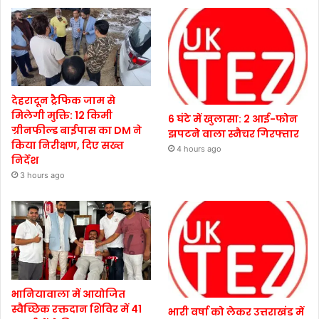
देहरादून ट्रैफिक जाम से
मिलेगी मुक्ति: 12 किमी
6 घंटे में खुलासा: 2 आई-फोन
ग्रीनफील्ड बाईपास का DM ने
झपटने वाला स्नैचर गिरफ्तार
किया निरीक्षण, दिए सख्त
4 hours ago
निर्देश
3 hours ago
भानियावाला में आयोजित
स्वैच्छिक रक्तदान शिविर में 41
भारी वर्षा को लेकर उत्तराखंड में