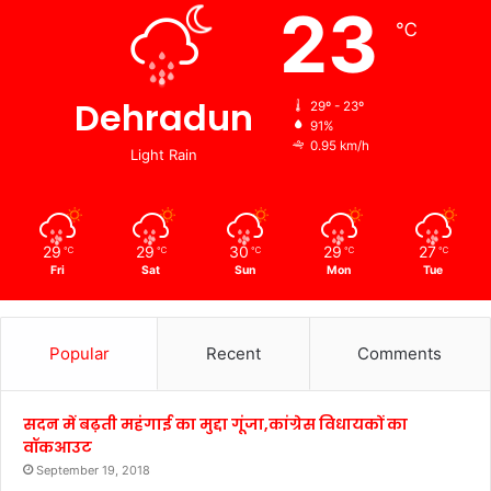
23
℃
Dehradun
29º - 23º
91%
0.95 km/h
Light Rain
29
29
30
29
27
℃
℃
℃
℃
℃
Fri
Sat
Sun
Mon
Tue
Popular
Recent
Comments
सदन में बढ़ती महंगाई का मुद्दा गूंजा,कांग्रेस विधायकों का
वॉकआउट
September 19, 2018