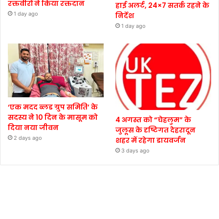
रक्तवीरों ने किया रक्तदान
हाई अलर्ट, 24×7 सतर्क रहने के
1 day ago
निर्देश
1 day ago
‘एक मदद ब्लड ग्रुप समिति’ के
सदस्य ने 10 दिन के मासूम को
4 अगस्त को “चेहलुम” के
दिया नया जीवन
जुलूस के दृष्टिगत देहरादून
2 days ago
शहर में रहेगा डायवर्जन
3 days ago