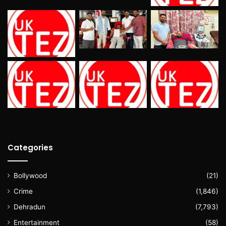
Categories
Bollywood
(21)
Crime
(1,846)
Dehradun
(7,793)
Entertainment
(58)