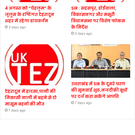
4 अगस्त को “चेहलुम” के
SIR : सहसपुर, डोईवाला,
जुलूस के दृष्टिगत देहरादून
विकासनगर और मसूरी
शहर में रहेगा डायवर्जन
विधानसभा पर विशेष फोकस
के निर्देश
3 days ago
3 days ago
उत्तराखंड में SIR के दूसरे चरण
की सुनवाई शुरू,नजदीकी बूथों
देहरादून में हादसा,पानी की
पर दर्ज करा सकेंगे आपत्ति
निकासी नाली में बहने से दो
7 days ago
मासूम बहनों की मौत
7 days ago