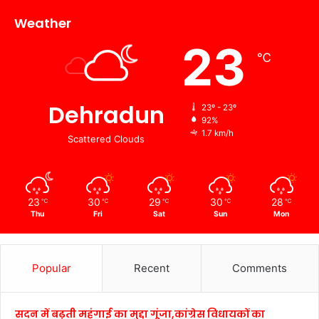
Weather
23
℃
Dehradun
23º - 23º
92%
1.7 km/h
Scattered Clouds
23
30
29
30
28
℃
℃
℃
℃
℃
Thu
Fri
Sat
Sun
Mon
Popular
Recent
Comments
सदन में बढ़ती महंगाई का मुद्दा गूंजा,कांग्रेस विधायकों का