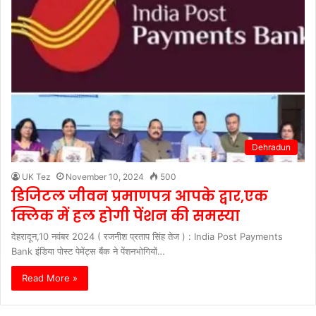
Dehradun
UK Tez
November 10, 2024
500
डिजिटल जीवन प्रमाणपत्र आपके द्वार,एक
क्लिक में हल होगी पेंशन की समस्या
देहरादून,10 नवंबर 2024 ( रजनीश प्रताप सिंह तेज ) : India Post Payments
Bank इंडिया पोस्ट पेमेंट्स बैंक ने पेंशनभोगियों…
Read More »