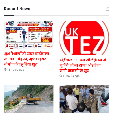
Recent News
शुभ पैथोलॉजी सेंटर डोईवाला
का बड़ा तोहफा, मुफ्त शुगर-
डोईवाला: सावन सेलिब्रेशन में
बीपी जांच सुविधा शुरू
गूंजेंगे मीना राणा और हेमा
13 hours ago
नेगी करासी के सुर
13 hours ago