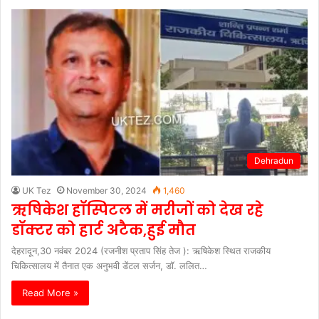
Dehradun
UK Tez
November 30, 2024
1,460
ऋषिकेश हॉस्पिटल में मरीजों को देख रहे
डॉक्टर को हार्ट अटैक,हुई मौत
देहरादून,30 नवंबर 2024 (रजनीश प्रताप सिंह तेज ): ऋषिकेश स्थित राजकीय
चिकित्सालय में तैनात एक अनुभवी डेंटल सर्जन, डॉ. ललित…
Read More »