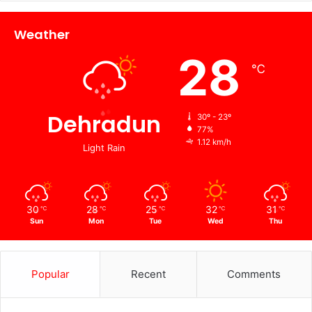
Weather
28
℃
Dehradun
30º - 23º
77%
1.12 km/h
Light Rain
30
28
25
32
31
℃
℃
℃
℃
℃
Sun
Mon
Tue
Wed
Thu
Popular
Recent
Comments