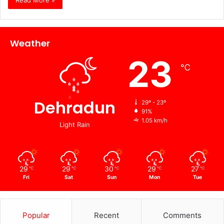
Read More »
Weather
23
℃
Dehradun
29º - 23º
91%
1.05 km/h
Light Rain
29
29
30
29
27
℃
℃
℃
℃
℃
Fri
Sat
Sun
Mon
Tue
Popular
Recent
Comments