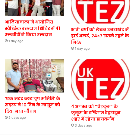
भानियावाला में आयोजित
स्वैच्छिक रक्तदान शिविर में 41
भारी वर्षा को लेकर उत्तराखंड में
रक्तवीरों ने किया रक्तदान
हाई अलर्ट, 24×7 सतर्क रहने के
1 day ago
निर्देश
1 day ago
‘एक मदद ब्लड ग्रुप समिति’ के
सदस्य ने 10 दिन के मासूम को
4 अगस्त को “चेहलुम” के
दिया नया जीवन
जुलूस के दृष्टिगत देहरादून
2 days ago
शहर में रहेगा डायवर्जन
3 days ago