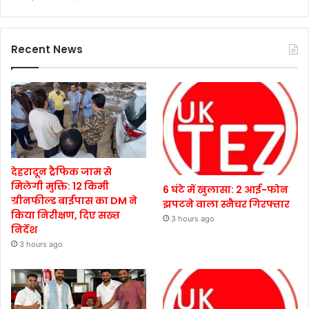
Recent News
देहरादून ट्रैफिक जाम से
मिलेगी मुक्ति: 12 किमी
6 घंटे में खुलासा: 2 आई-फोन
ग्रीनफील्ड बाईपास का DM ने
झपटने वाला स्नैचर गिरफ्तार
किया निरीक्षण, दिए सख्त
3 hours ago
निर्देश
3 hours ago