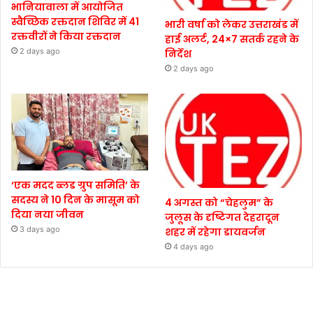
भानियावाला में आयोजित
स्वैच्छिक रक्तदान शिविर में 41
भारी वर्षा को लेकर उत्तराखंड में
रक्तवीरों ने किया रक्तदान
हाई अलर्ट, 24×7 सतर्क रहने के
2 days ago
निर्देश
2 days ago
‘एक मदद ब्लड ग्रुप समिति’ के
सदस्य ने 10 दिन के मासूम को
4 अगस्त को “चेहलुम” के
दिया नया जीवन
जुलूस के दृष्टिगत देहरादून
3 days ago
शहर में रहेगा डायवर्जन
4 days ago