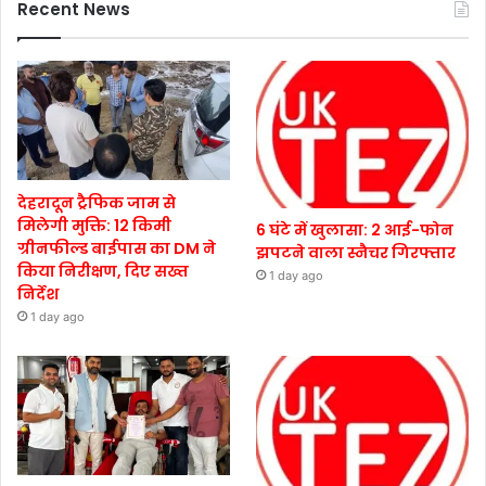
Recent News
देहरादून ट्रैफिक जाम से
मिलेगी मुक्ति: 12 किमी
6 घंटे में खुलासा: 2 आई-फोन
ग्रीनफील्ड बाईपास का DM ने
झपटने वाला स्नैचर गिरफ्तार
किया निरीक्षण, दिए सख्त
1 day ago
निर्देश
1 day ago