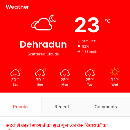
Weather
23
℃
Dehradun
30º - 23º
82%
1.38 km/h
Scattered Clouds
30
30
28
25
32
℃
℃
℃
℃
℃
Sat
Sun
Mon
Tue
Wed
Popular
Recent
Comments
सदन में बढ़ती महंगाई का मुद्दा गूंजा,कांग्रेस विधायकों का