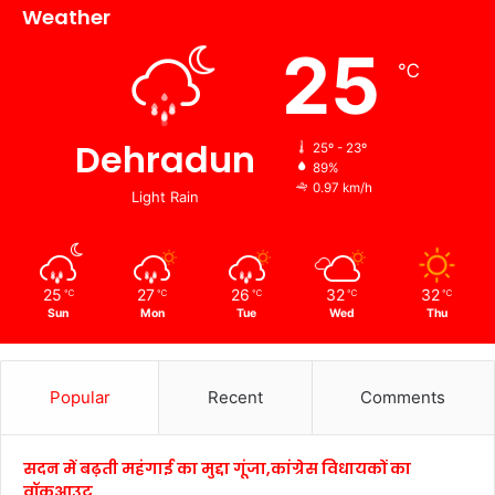
Weather
25
℃
Dehradun
25º - 23º
89%
0.97 km/h
Light Rain
25
27
26
32
32
℃
℃
℃
℃
℃
Sun
Mon
Tue
Wed
Thu
Popular
Recent
Comments
सदन में बढ़ती महंगाई का मुद्दा गूंजा,कांग्रेस विधायकों का
वॉकआउट