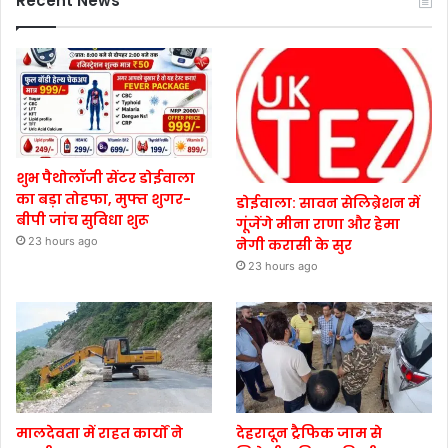
Recent News
शुभ पैथोलॉजी सेंटर डोईवाला
का बड़ा तोहफा, मुफ्त शुगर-
डोईवाला: सावन सेलिब्रेशन में
बीपी जांच सुविधा शुरू
गूंजेंगे मीना राणा और हेमा
23 hours ago
नेगी करासी के सुर
23 hours ago
मालदेवता में राहत कार्यों ने
देहरादून ट्रैफिक जाम से