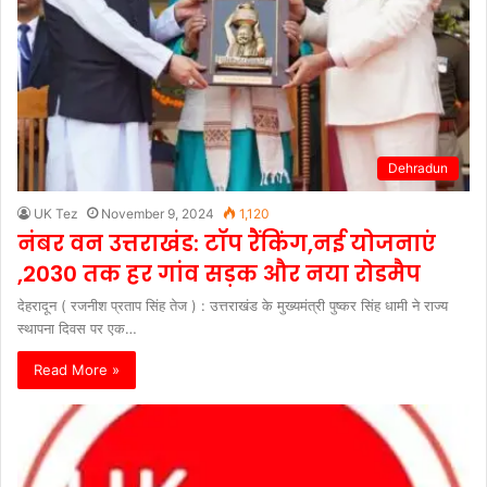
Dehradun
UK Tez
November 9, 2024
1,120
नंबर वन उत्तराखंड: टॉप रैंकिंग,नई योजनाएं
,2030 तक हर गांव सड़क और नया रोडमैप
देहरादून ( रजनीश प्रताप सिंह तेज ) : उत्तराखंड के मुख्यमंत्री पुष्कर सिंह धामी ने राज्य
स्थापना दिवस पर एक…
Read More »