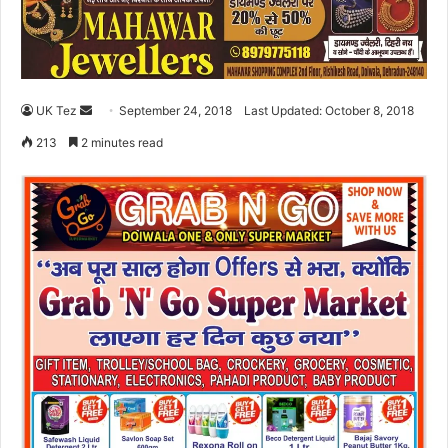
UK Tez
S
September 24, 2018
Last Updated: October 8, 2018
e
213
2 minutes read
n
d
a
n
e
m
a
i
l