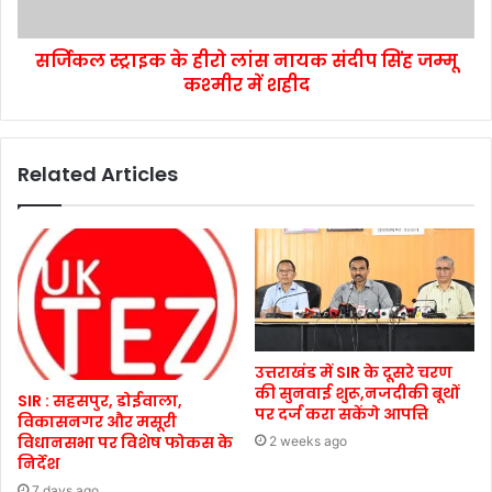
सर्जिकल स्ट्राइक के हीरो लांस नायक संदीप सिंह जम्‍मू
कश्‍मीर में शहीद
Related Articles
उत्तराखंड में SIR के दूसरे चरण
की सुनवाई शुरू,नजदीकी बूथों
SIR : सहसपुर, डोईवाला,
पर दर्ज करा सकेंगे आपत्ति
विकासनगर और मसूरी
विधानसभा पर विशेष फोकस के
2 weeks ago
निर्देश
7 days ago