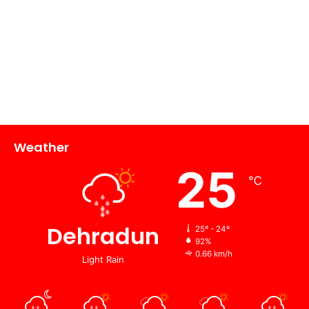
Weather
25
℃
Dehradun
25º - 24º
92%
0.66 km/h
Light Rain