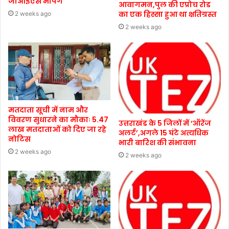
जीआईएस मैपिंग
आवागमन,पुल की एप्रोच रोड
का एक हिस्सा हुआ था क्षतिग्रस्त
2 weeks ago
2 weeks ago
मतदाता सूची में नाम और
विवरण सुधारने का मौकाः 5.47
उत्तराखंड के 5 जिलों में ‘ऑरेंज
लाख मतदाताओं को दिए जा रहे
अलर्ट’,अगले 15 घंटे अत्यधिक
नोटिस
भारी बारिश की संभावना
2 weeks ago
2 weeks ago