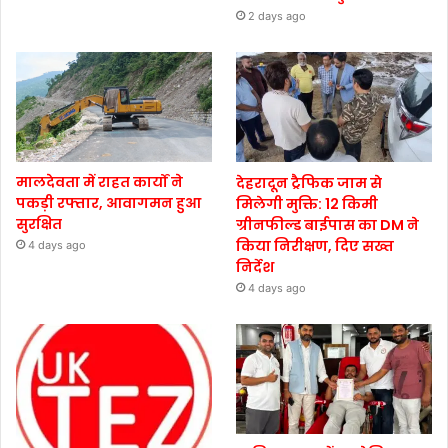
2 days ago
मालदेवता में राहत कार्यों ने
देहरादून ट्रैफिक जाम से
पकड़ी रफ्तार, आवागमन हुआ
मिलेगी मुक्ति: 12 किमी
सुरक्षित
ग्रीनफील्ड बाईपास का DM ने
किया निरीक्षण, दिए सख्त
4 days ago
निर्देश
4 days ago