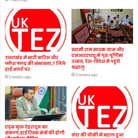
स्वामी राम साधक ग्राम और
एसआरएचयू में गुरु पूर्णिमा
उत्तराखंड में भारी बारिश और
उत्सव, देश-विदेश से पहुंचे
फ्लैश फ्लड की संभावना,7 जिले
श्रद्धालु
हाई अलर्ट पर
2 weeks ago
2 weeks ago
एड्स मुक्त देहरादून का
संकल्प,हाई रिस्क क्षेत्रों की होगी
नंदा की चौकी में बहाल हुआ