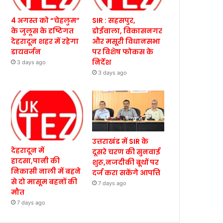
4 अगस्त को “चेहलुम”
SIR : सहसपुर,
के जुलूस के दृष्टिगत
डोईवाला, विकासनगर
देहरादून शहर में रहेगा
और मसूरी विधानसभा
डायवर्जन
पर विशेष फोकस के
निर्देश
3 days ago
3 days ago
उत्तराखंड में SIR के
देहरादून में
दूसरे चरण की सुनवाई
हादसा,पानी की
शुरू,नजदीकी बूथों पर
निकासी नाली में बहने
दर्ज करा सकेंगे आपत्ति
से दो मासूम बहनों की
7 days ago
मौत
7 days ago