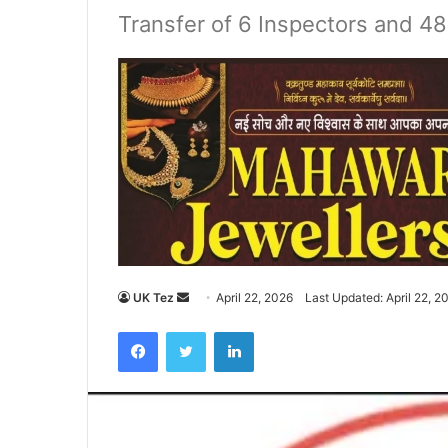
Transfer of 6 Inspectors and 48
UK Tez
S
April 22, 2026
Last Updated: April 22, 2
e
Facebook
Twitter
LinkedIn
n
d
a
n
e