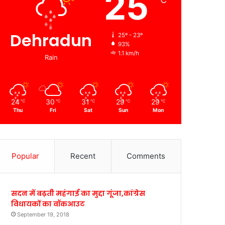
25
℃
Dehradun
25º - 23º
93%
1.1 km/h
Rain
24
30
31
29
29
℃
℃
℃
℃
℃
Thu
Fri
Sat
Sun
Mon
Popular
Recent
Comments
सदन में बढ़ती महंगाई का मुद्दा गूंजा,कांग्रेस
विधायकों का वॉकआउट
September 19, 2018