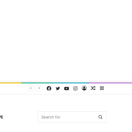
Facebook
Twitter
YouTube
Instagram
Log
Random
Sidebar
In
Article
Search
VE