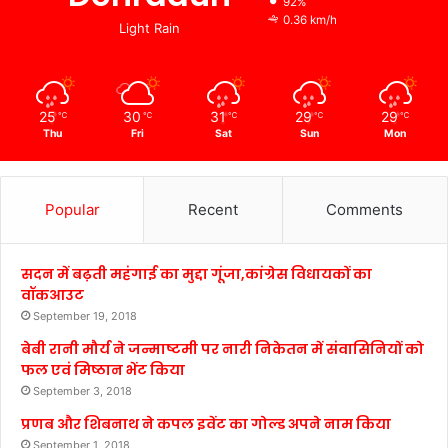
92%
0.36 km/h
Light Rain
25
30
31
29
29
℃
℃
℃
℃
℃
Thu
Fri
Sat
Sun
Mon
Popular
Recent
Comments
सदन में बढ़ती महंगाई का मुद्दा गूंजा,कांग्रेस विधायकों का
वॉकआउट
September 19, 2018
बेबी रानी मौर्य ने जन्माष्टमी पर नारी निकेतन में संवासिनियों को
फल एवं मिष्ठान भेंट किया
September 3, 2018
प्रणब और शिबनाथ ने कपल इवेंट का गोल्ड अपने नाम किया
September 1, 2018