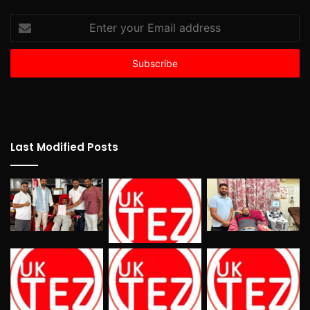
Enter
your
Email
address
Last Modified Posts