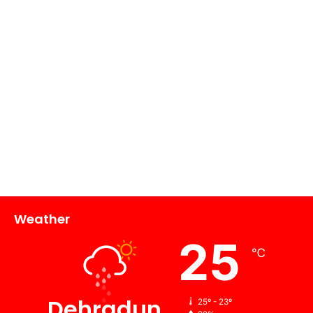
Weather
25
℃
Dehradun
25º - 23º