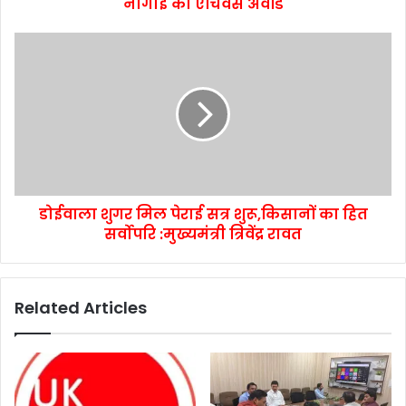
नौगाईं को एचिवर्स अवॉर्ड
डोईवाला शुगर मिल पेराई सत्र शुरू,किसानों का हित
सर्वोपरि :मुख्यमंत्री त्रिवेंद्र रावत
Related Articles