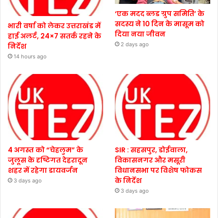
‘एक मदद ब्लड ग्रुप समिति’ के
सदस्य ने 10 दिन के मासूम को
भारी वर्षा को लेकर उत्तराखंड में
दिया नया जीवन
हाई अलर्ट, 24×7 सतर्क रहने के
2 days ago
निर्देश
14 hours ago
4 अगस्त को “चेहलुम” के
SIR : सहसपुर, डोईवाला,
जुलूस के दृष्टिगत देहरादून
विकासनगर और मसूरी
शहर में रहेगा डायवर्जन
विधानसभा पर विशेष फोकस
के निर्देश
3 days ago
3 days ago