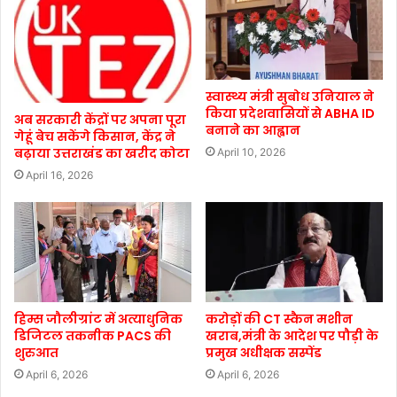
स्वास्थ्य मंत्री सुबोध उनियाल ने
किया प्रदेशवासियों से ABHA ID
अब सरकारी केंद्रों पर अपना पूरा
बनाने का आह्वान
गेहूं बेच सकेंगे किसान, केंद्र ने
बढ़ाया उत्तराखंड का खरीद कोटा
April 10, 2026
April 16, 2026
हिम्स जौलीग्रांट में अत्याधुनिक
करोड़ों की CT स्कैन मशीन
डिजिटल तकनीक PACS की
खराब,मंत्री के आदेश पर पौड़ी के
शुरुआत
प्रमुख अधीक्षक सस्पेंड
April 6, 2026
April 6, 2026