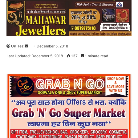
UK Tez
S
December 5, 2018
e
Last Updated: December 5, 2018
137
1 minute read
n
d
a
n
e
m
a
i
l