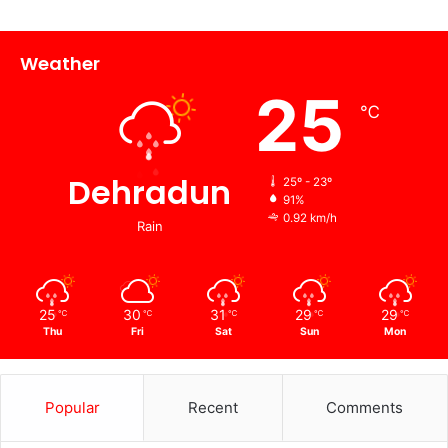
Weather
25
℃
Dehradun
25º - 23º
91%
0.92 km/h
Rain
25
30
31
29
29
℃
℃
℃
℃
℃
Thu
Fri
Sat
Sun
Mon
Popular
Recent
Comments