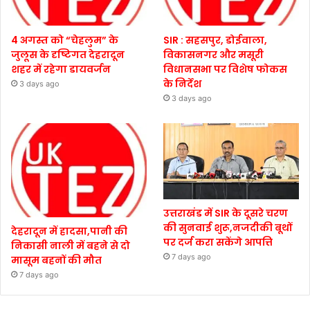
4 अगस्त को “चेहलुम” के
SIR : सहसपुर, डोईवाला,
जुलूस के दृष्टिगत देहरादून
विकासनगर और मसूरी
शहर में रहेगा डायवर्जन
विधानसभा पर विशेष फोकस
के निर्देश
3 days ago
3 days ago
उत्तराखंड में SIR के दूसरे चरण
की सुनवाई शुरू,नजदीकी बूथों
देहरादून में हादसा,पानी की
पर दर्ज करा सकेंगे आपत्ति
निकासी नाली में बहने से दो
7 days ago
मासूम बहनों की मौत
7 days ago