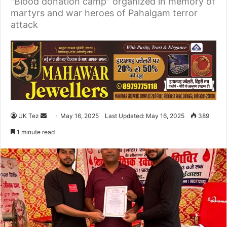
"Blood donation camp" organized in memory of
martyrs and war heroes of Pahalgam terror
attack
UK Tez
S
May 16, 2025
Last Updated: May 16, 2025
389
e
1 minute read
n
d
a
n
e
m
a
i