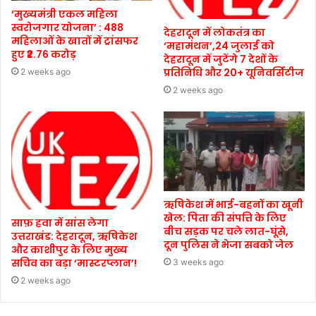
‘मुख्यमंत्री एकल महिला
स्वरोजगार योजना’ : 488
देहरादून में लोकतंत्र का
महिलाओं के खातों में ट्रांसफर
‘महामंथन’,24 जुलाई को
हुए ₹2.76 करोड़
देहरादून में जुटेंगे 7 देशों के
प्रतिनिधि और 20+ यूनिवर्सिटीज
2 weeks ago
2 weeks ago
ऋषिकेश में भाई-बहनों का खूनी
खेल: पिता की संपत्ति के लिए
साफ़ हवा में सांस लेगा
बीच सड़क पर चले लात-घूंसे,
उत्तराखंड: देहरादून, ऋषिकेश
दून पुलिस ने भेजा सबको जेल
और काशीपुर के लिए मुख्य
सचिव का बड़ा ‘मास्टरप्लान’!
3 weeks ago
2 weeks ago