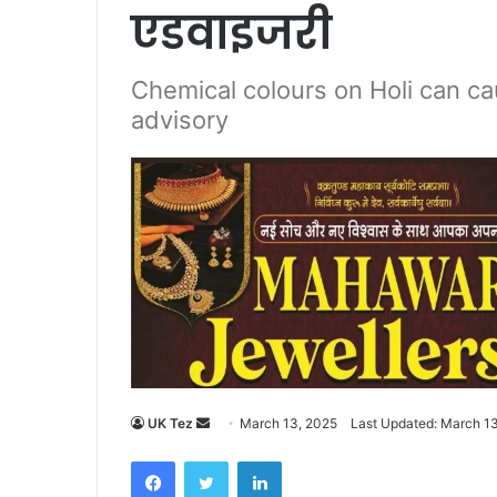
एडवाइजरी
Chemical colours on Holi can c
advisory
UK Tez
S
March 13, 2025
Last Updated: March 1
e
Facebook
Twitter
LinkedIn
n