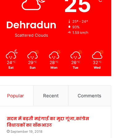
25
℃
Dehradun
25º - 24º
93%
1.59 km/h
Scattered Clouds
24
29
28
26
32
℃
℃
℃
℃
℃
Sat
Sun
Mon
Tue
Wed
Popular
Recent
Comments
सदन में बढ़ती महंगाई का मुद्दा गूंजा,कांग्रेस
विधायकों का वॉकआउट
September 19, 2018