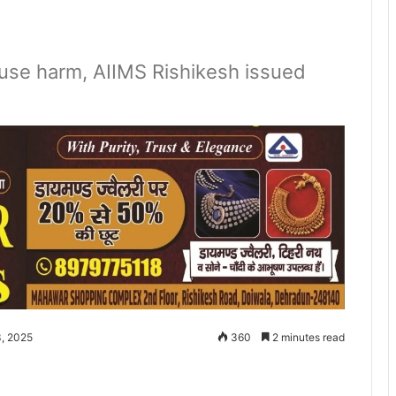
ause harm, AIIMS Rishikesh issued
3, 2025
360
2 minutes read