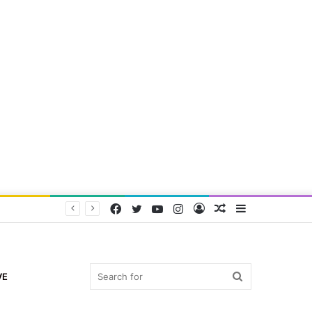
Facebook
Twitter
YouTube
Instagram
Log
Random
Sidebar
In
Article
Search
VE