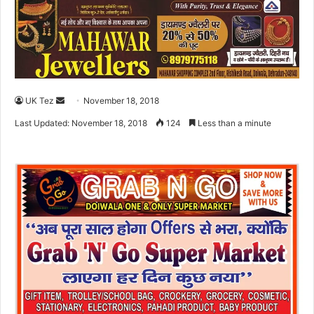
UK Tez
S
November 18, 2018
e
Last Updated: November 18, 2018
124
Less than a minute
n
d
a
n
e
m
a
i
l