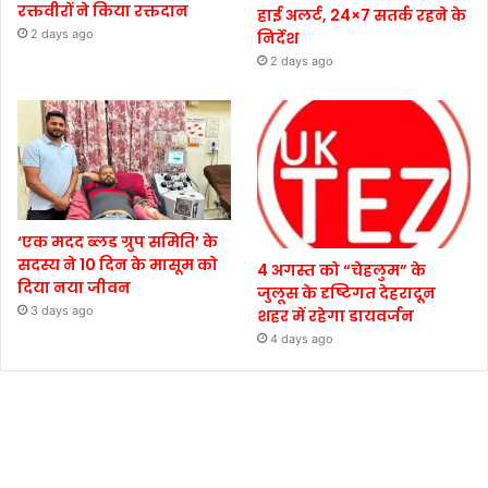
रक्तवीरों ने किया रक्तदान
हाई अलर्ट, 24×7 सतर्क रहने के
2 days ago
निर्देश
2 days ago
‘एक मदद ब्लड ग्रुप समिति’ के
सदस्य ने 10 दिन के मासूम को
4 अगस्त को “चेहलुम” के
दिया नया जीवन
जुलूस के दृष्टिगत देहरादून
3 days ago
शहर में रहेगा डायवर्जन
4 days ago