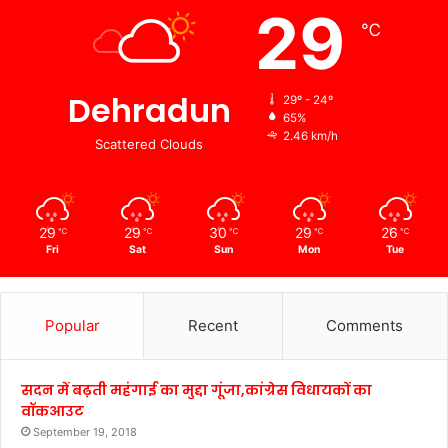
29
℃
Dehradun
29º - 24º
65%
2.46 km/h
Scattered Clouds
29
29
30
29
26
℃
℃
℃
℃
℃
Fri
Sat
Sun
Mon
Tue
Popular
Recent
Comments
सदन में बढ़ती महंगाई का मुद्दा गूंजा,कांग्रेस विधायकों का
वॉकआउट
September 19, 2018