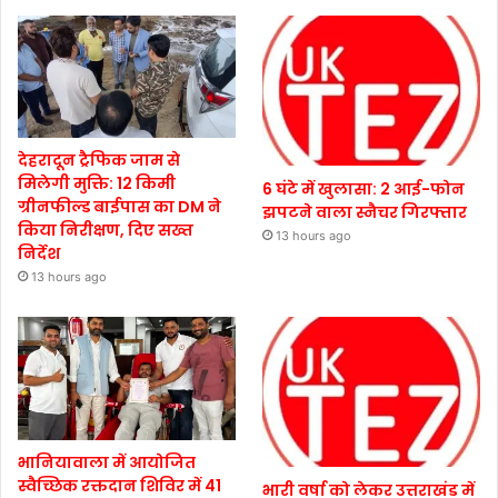
देहरादून ट्रैफिक जाम से
मिलेगी मुक्ति: 12 किमी
6 घंटे में खुलासा: 2 आई-फोन
ग्रीनफील्ड बाईपास का DM ने
झपटने वाला स्नैचर गिरफ्तार
किया निरीक्षण, दिए सख्त
13 hours ago
निर्देश
13 hours ago
भानियावाला में आयोजित
स्वैच्छिक रक्तदान शिविर में 41
भारी वर्षा को लेकर उत्तराखंड में