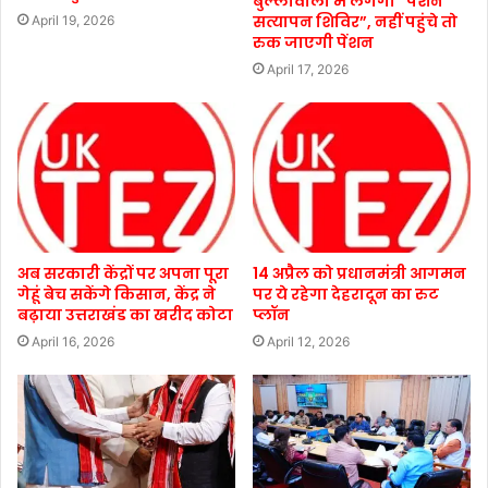
बुल्लावाला में लगेगा “पेंशन
सत्यापन शिविर”, नहीं पहुंचे तो
April 19, 2026
रुक जाएगी पेंशन
April 17, 2026
अब सरकारी केंद्रों पर अपना पूरा
14 अप्रैल को प्रधानमंत्री आगमन
गेहूं बेच सकेंगे किसान, केंद्र ने
पर ये रहेगा देहरादून का रुट
बढ़ाया उत्तराखंड का खरीद कोटा
प्लॉन
April 16, 2026
April 12, 2026