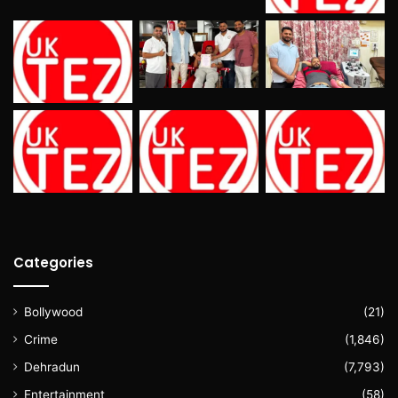
Categories
Bollywood
(21)
Crime
(1,846)
Dehradun
(7,793)
Entertainment
(58)