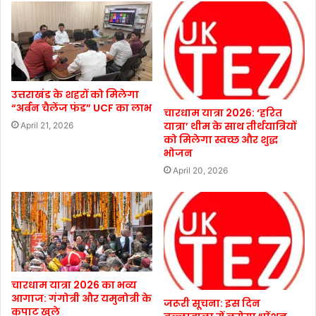
उत्तराखंड के शहरों को मिलेगा
“अर्बन चैलेंज फंड” UCF का लाभ
चारधाम यात्रा 2026: ‘हरित
यात्रा’ थीम के साथ तीर्थयात्रियों
April 21, 2026
को मिलेगा स्वच्छ और शुद्ध
भोजन
April 20, 2026
चारधाम यात्रा 2026 का भव्य
आगाज: गंगोत्री और यमुनोत्री के
जरूरी सूचना: इस दिन
कपाट खुले