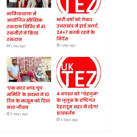
भानियावाला में
भारी वर्षा को लेकर
आयोजित स्वैच्छिक
उत्तराखंड में हाई अलर्ट,
रक्तदान शिविर में 41
24×7 सतर्क रहने के
रक्तवीरों ने किया
निर्देश
रक्तदान
1 day ago
1 day ago
‘एक मदद ब्लड ग्रुप
4 अगस्त को “चेहलुम”
समिति’ के सदस्य ने 10
के जुलूस के दृष्टिगत
दिन के मासूम को दिया
देहरादून शहर में रहेगा
नया जीवन
डायवर्जन
2 days ago
3 days ago