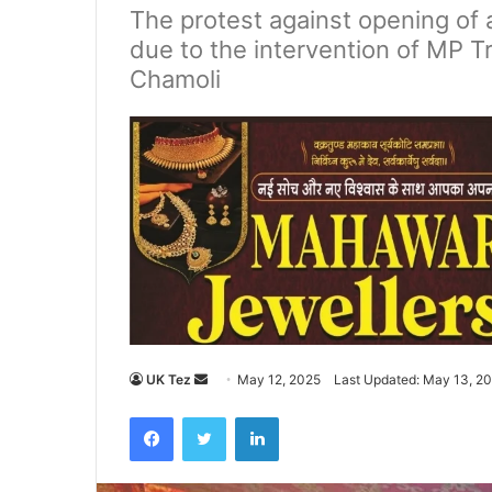
The protest against opening of 
due to the intervention of MP 
Chamoli
UK Tez
S
May 12, 2025
Last Updated: May 13, 2
e
Facebook
Twitter
LinkedIn
n
d
a