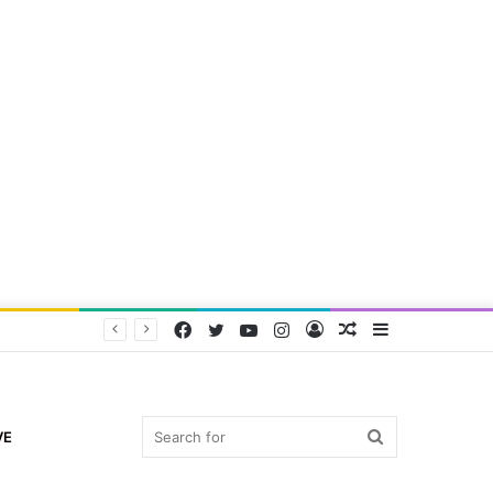
Facebook
Twitter
YouTube
Instagram
Log
Random
Sidebar
In
Article
Search
VE