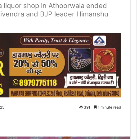
a liquor shop in Athoorwala ended
Trivendra and BJP leader Himanshu
025
391
1 minute read