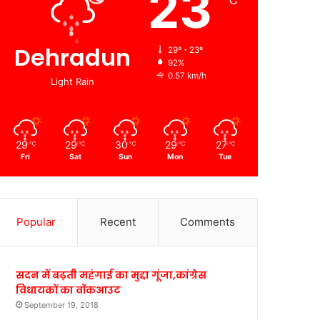
23
℃
Dehradun
29º - 23º
92%
0.57 km/h
Light Rain
29
29
30
29
27
℃
℃
℃
℃
℃
Fri
Sat
Sun
Mon
Tue
Popular
Recent
Comments
सदन में बढ़ती महंगाई का मुद्दा गूंजा,कांग्रेस
विधायकों का वॉकआउट
September 19, 2018