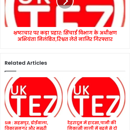
भ्रष्टाचार पर कड़ा प्रहार: सिंचाई विभाग के अधीक्षण
अभियंता निलंबित,रिश्वत लेते नाजिर गिरफ्तार
Related Articles
SIR : सहसपुर, डोईवाला,
देहरादून में हादसा,पानी की
विकासनगर और मसूरी
निकासी नाली में बहने से दो