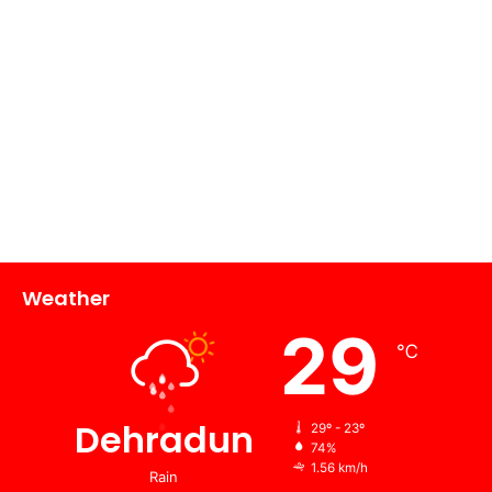
Weather
29
℃
Dehradun
29º - 23º
74%
1.56 km/h
Rain