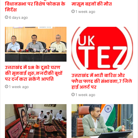
विधानसभा पर विशेष फोकस के
मासूम बहनों की मौत
निर्देश
1 week ago
6 days ago
उत्तराखंड में SIR के दूसरे चरण
की सुनवाई शुरू,नजदीकी बूथों
उत्तराखंड में भारी बारिश और
पर दर्ज करा सकेंगे आपत्ति
फ्लैश फ्लड की संभावना,7 जिले
हाई अलर्ट पर
1 week ago
1 week ago