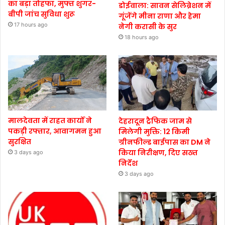
का बड़ा तोहफा, मुफ्त शुगर-
डोईवाला: सावन सेलिब्रेशन में
बीपी जांच सुविधा शुरू
गूंजेंगे मीना राणा और हेमा
17 hours ago
नेगी करासी के सुर
18 hours ago
मालदेवता में राहत कार्यों ने
देहरादून ट्रैफिक जाम से
पकड़ी रफ्तार, आवागमन हुआ
मिलेगी मुक्ति: 12 किमी
सुरक्षित
ग्रीनफील्ड बाईपास का DM ने
किया निरीक्षण, दिए सख्त
3 days ago
निर्देश
3 days ago