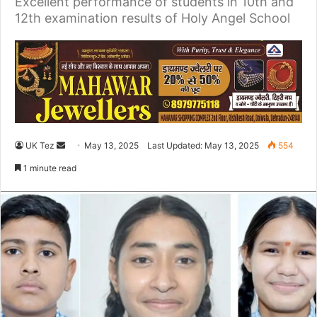
Excellent performance of students in 10th and
12th examination results of Holy Angel School
UK Tez
S
May 13, 2025
Last Updated: May 13, 2025
554
e
1 minute read
n
d
a
n
e
m
a
i
l