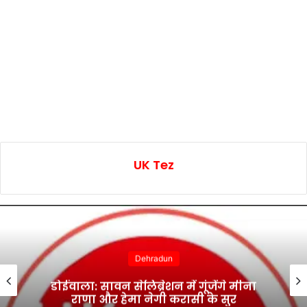
UK Tez
Dehradun
डोईवाला: सावन सेलिब्रेशन में गूंजेंगे मीना
राणा और हेमा नेगी करासी के सुर