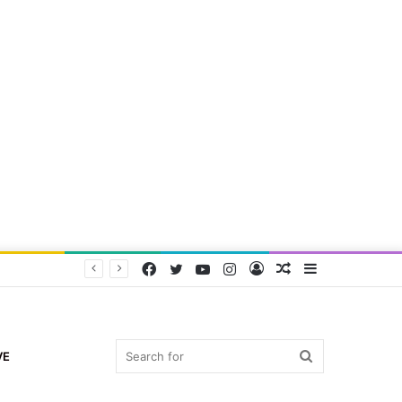
Facebook
Twitter
YouTube
Instagram
Log
Random
Sidebar
In
Article
Search
VE