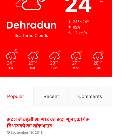
24
℃
Dehradun
24º - 24º
92%
1.7 km/h
Scattered Clouds
24
29
28
27
28
℃
℃
℃
℃
℃
Fri
Sat
Sun
Mon
Tue
Popular
Recent
Comments
सदन में बढ़ती महंगाई का मुद्दा गूंजा,कांग्रेस
विधायकों का वॉकआउट
September 19, 2018