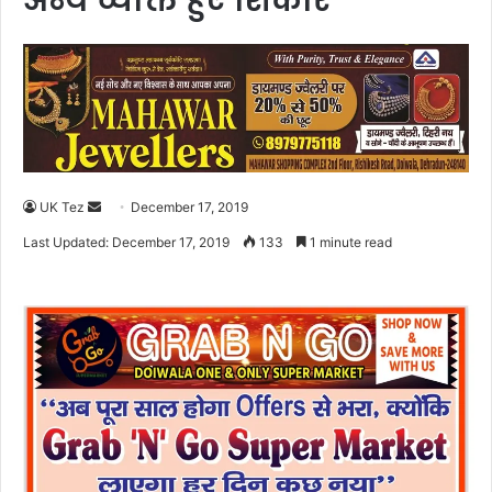
अन्य व्यक्ति हुए शिकार
UK Tez
S
December 17, 2019
e
Last Updated: December 17, 2019
133
1 minute read
n
d
a
n
e
m
a
i
l