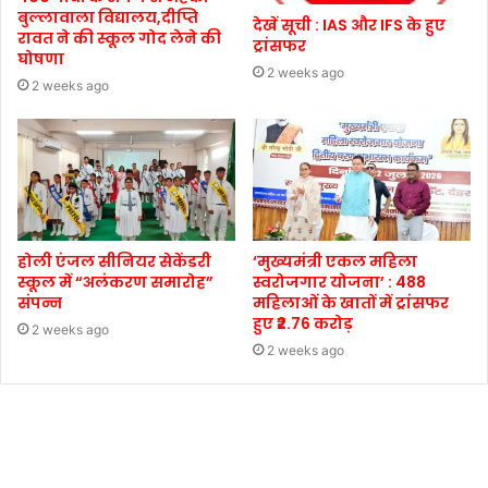
बुल्लावाला विद्यालय,दीप्ति
देखें सूची : IAS और IFS के हुए
रावत ने की स्कूल गोद लेने की
ट्रांसफर
घोषणा
2 weeks ago
2 weeks ago
होली एंजल सीनियर सेकेंडरी
‘मुख्यमंत्री एकल महिला
स्कूल में “अलंकरण समारोह”
स्वरोजगार योजना’ : 488
संपन्न
महिलाओं के खातों में ट्रांसफर
हुए ₹2.76 करोड़
2 weeks ago
2 weeks ago