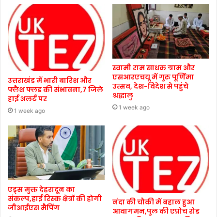
स्वामी राम साधक ग्राम और
एसआरएचयू में गुरु पूर्णिमा
उत्तराखंड में भारी बारिश और
उत्सव, देश-विदेश से पहुंचे
फ्लैश फ्लड की संभावना,7 जिले
श्रद्धालु
हाई अलर्ट पर
1 week ago
1 week ago
एड्स मुक्त देहरादून का
संकल्प,हाई रिस्क क्षेत्रों की होगी
नंदा की चौकी में बहाल हुआ
जीआईएस मैपिंग
आवागमन,पुल की एप्रोच रोड