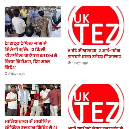
देहरादून ट्रैफिक जाम से
मिलेगी मुक्ति: 12 किमी
6 घंटे में खुलासा: 2 आई-फोन
ग्रीनफील्ड बाईपास का DM ने
झपटने वाला स्नैचर गिरफ्तार
किया निरीक्षण, दिए सख्त
2 days ago
निर्देश
2 days ago
भानियावाला में आयोजित
स्वैच्छिक रक्तदान शिविर में 41
भारी वर्षा को लेकर उत्तराखंड में