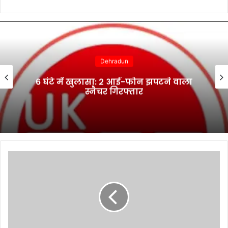
Dehradun
6 घंटे में खुलासा: 2 आई-फोन झपटने वाला
स्नैचर गिरफ्तार