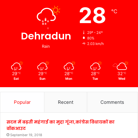
28
℃
Dehradun
29º - 24º
80%
2.03 km/h
Rain
29
29
28
28
32
℃
℃
℃
℃
℃
Sat
Sun
Mon
Tue
Wed
Popular
Recent
Comments
सदन में बढ़ती महंगाई का मुद्दा गूंजा,कांग्रेस विधायकों का
वॉकआउट
September 19, 2018