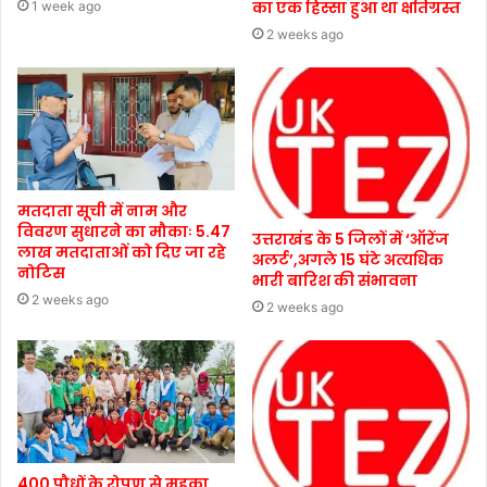
का एक हिस्सा हुआ था क्षतिग्रस्त
1 week ago
2 weeks ago
मतदाता सूची में नाम और
विवरण सुधारने का मौकाः 5.47
उत्तराखंड के 5 जिलों में ‘ऑरेंज
लाख मतदाताओं को दिए जा रहे
अलर्ट’,अगले 15 घंटे अत्यधिक
नोटिस
भारी बारिश की संभावना
2 weeks ago
2 weeks ago
400 पौधों के रोपण से महका