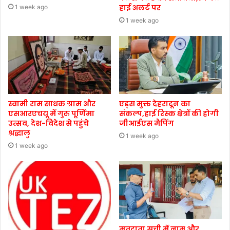
हाई अलर्ट पर
1 week ago
1 week ago
स्वामी राम साधक ग्राम और
एड्स मुक्त देहरादून का
एसआरएचयू में गुरु पूर्णिमा
संकल्प,हाई रिस्क क्षेत्रों की होगी
उत्सव, देश-विदेश से पहुंचे
जीआईएस मैपिंग
श्रद्धालु
1 week ago
1 week ago
मतदाता सूची में नाम और