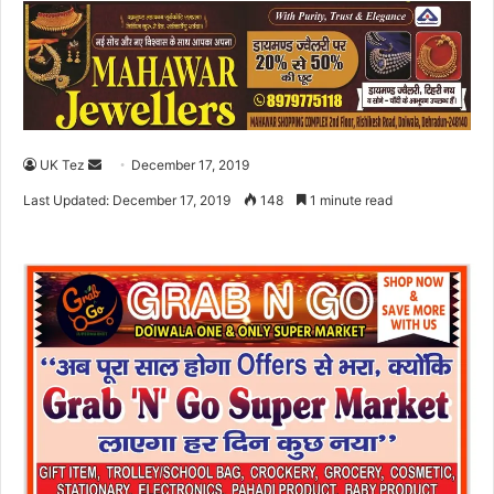
UK Tez
S
December 17, 2019
e
Last Updated: December 17, 2019
148
1 minute read
n
d
a
n
e
m
a
i
l