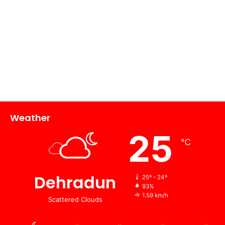
Weather
25
℃
Dehradun
25º - 24º
93%
1.59 km/h
Scattered Clouds