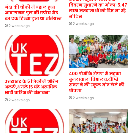
विवरण सुधारने का मौकाः 5.47
नंदा की चौकी में बहाल हुआ
लाख मतदाताओं को दिए जा रहे
आवागमन,पुल की एप्रोच रोड
नोटिस
का एक हिस्सा हुआ था क्षतिग्रस्त
2 weeks ago
2 weeks ago
400 पौधों के रोपण से महका
बुल्लावाला विद्यालय,दीप्ति
उत्तराखंड के 5 जिलों में ‘ऑरेंज
रावत ने की स्कूल गोद लेने की
अलर्ट’,अगले 15 घंटे अत्यधिक
घोषणा
भारी बारिश की संभावना
2 weeks ago
2 weeks ago