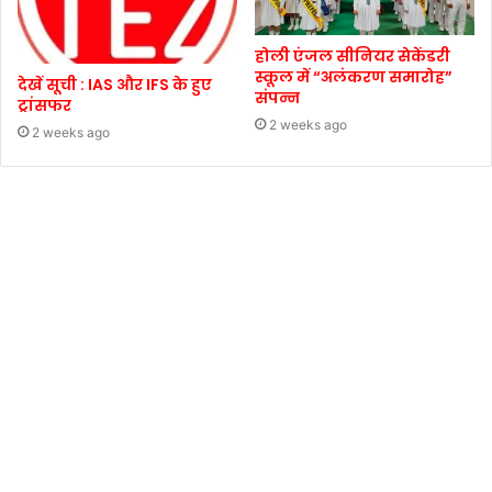
होली एंजल सीनियर सेकेंडरी
स्कूल में “अलंकरण समारोह”
देखें सूची : IAS और IFS के हुए
संपन्न
ट्रांसफर
2 weeks ago
2 weeks ago