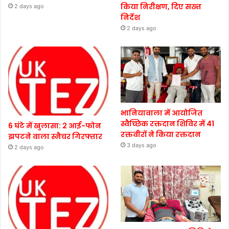
किया निरीक्षण, दिए सख्त
2 days ago
निर्देश
2 days ago
भानियावाला में आयोजित
स्वैच्छिक रक्तदान शिविर में 41
6 घंटे में खुलासा: 2 आई-फोन
रक्तवीरों ने किया रक्तदान
झपटने वाला स्नैचर गिरफ्तार
3 days ago
2 days ago