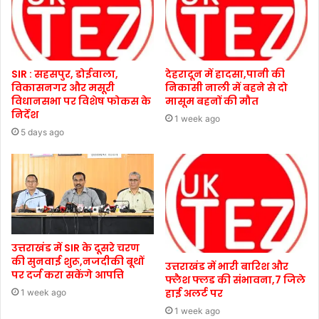
SIR : सहसपुर, डोईवाला,
देहरादून में हादसा,पानी की
विकासनगर और मसूरी
निकासी नाली में बहने से दो
विधानसभा पर विशेष फोकस के
मासूम बहनों की मौत
निर्देश
1 week ago
5 days ago
उत्तराखंड में SIR के दूसरे चरण
की सुनवाई शुरू,नजदीकी बूथों
उत्तराखंड में भारी बारिश और
पर दर्ज करा सकेंगे आपत्ति
फ्लैश फ्लड की संभावना,7 जिले
हाई अलर्ट पर
1 week ago
1 week ago