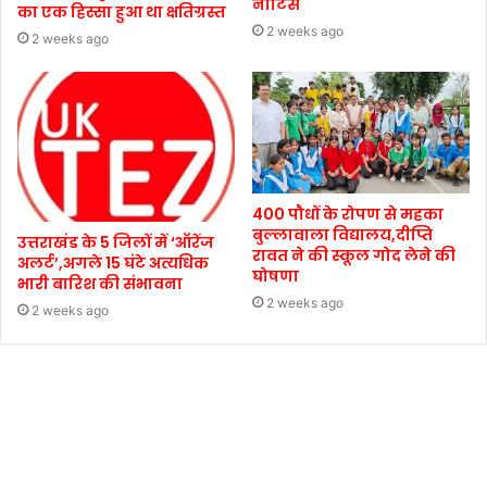
नोटिस
का एक हिस्सा हुआ था क्षतिग्रस्त
2 weeks ago
2 weeks ago
400 पौधों के रोपण से महका
बुल्लावाला विद्यालय,दीप्ति
उत्तराखंड के 5 जिलों में ‘ऑरेंज
रावत ने की स्कूल गोद लेने की
अलर्ट’,अगले 15 घंटे अत्यधिक
घोषणा
भारी बारिश की संभावना
2 weeks ago
2 weeks ago