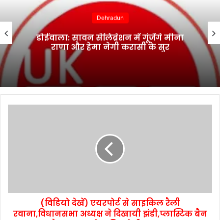
Dehradun
डोईवाला: सावन सेलिब्रेशन में गूंजेंगे मीना
राणा और हेमा नेगी करासी के सुर
(विडियो देखें) एयरपोर्ट से साइकिल रैली
रवाना,विधानसभा अध्यक्ष ने दिखायी झंडी,प्लास्टिक बैन