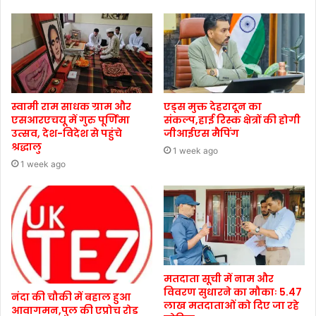
स्वामी राम साधक ग्राम और
एड्स मुक्त देहरादून का
एसआरएचयू में गुरु पूर्णिमा
संकल्प,हाई रिस्क क्षेत्रों की होगी
उत्सव, देश-विदेश से पहुंचे
जीआईएस मैपिंग
श्रद्धालु
1 week ago
1 week ago
मतदाता सूची में नाम और
विवरण सुधारने का मौकाः 5.47
नंदा की चौकी में बहाल हुआ
लाख मतदाताओं को दिए जा रहे
आवागमन,पुल की एप्रोच रोड