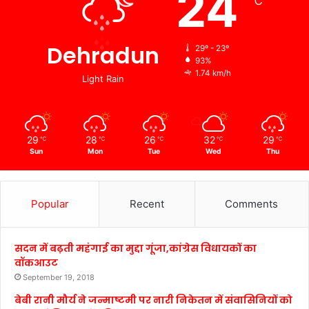
24
℃
Dehradun
29º - 23º
93%
1.74 km/h
Light Rain
29
28
26
32
29
℃
℃
℃
℃
℃
Sun
Mon
Tue
Wed
Thu
Popular
Recent
Comments
सदन में बढ़ती महंगाई का मुद्दा गूंजा,कांग्रेस विधायकों का
वॉकआउट
September 19, 2018
बेबी रानी मौर्य ने जन्माष्टमी पर नारी निकेतन में संवासिनियों को