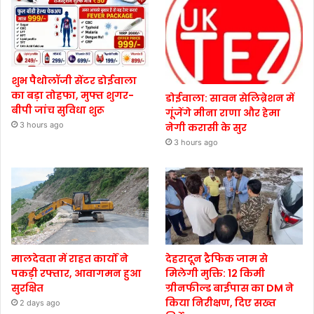
शुभ पैथोलॉजी सेंटर डोईवाला
का बड़ा तोहफा, मुफ्त शुगर-
डोईवाला: सावन सेलिब्रेशन में
बीपी जांच सुविधा शुरू
गूंजेंगे मीना राणा और हेमा
3 hours ago
नेगी करासी के सुर
3 hours ago
मालदेवता में राहत कार्यों ने
देहरादून ट्रैफिक जाम से
पकड़ी रफ्तार, आवागमन हुआ
मिलेगी मुक्ति: 12 किमी
सुरक्षित
ग्रीनफील्ड बाईपास का DM ने
किया निरीक्षण, दिए सख्त
2 days ago