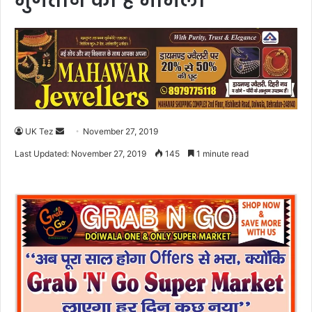
भुगतान का है मामला
UK Tez
S
November 27, 2019
e
Last Updated: November 27, 2019
145
1 minute read
n
d
a
n
e
m
a
i
l