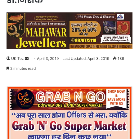
डॉ.निशंक
UK Tez
S
April 3, 2019
Last Updated: April 3, 2019
139
e
2 minutes read
n
d
a
n
e
m
a
i
l