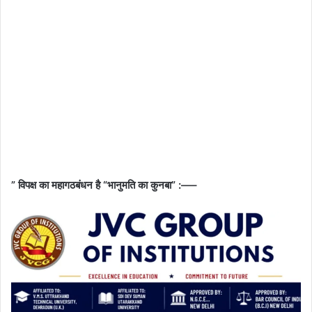
” विपक्ष का महागठबंधन है “भानुमति का कुनबा” :—–