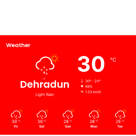
Weather
30
℃
Dehradun
30º - 24º
68%
1.53 km/h
Light Rain
30
30
28
28
25
℃
℃
℃
℃
℃
Fri
Sat
Sun
Mon
Tue