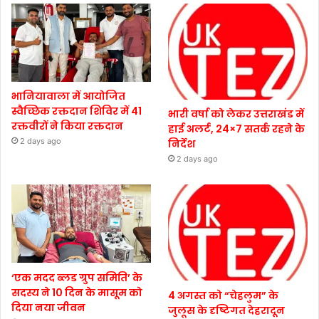
भानियावाला में आयोजित
स्वैच्छिक रक्तदान शिविर में 41
भारी वर्षा को लेकर उत्तराखंड में
रक्तवीरों ने किया रक्तदान
हाई अलर्ट, 24×7 सतर्क रहने के
2 days ago
निर्देश
2 days ago
‘एक मदद ब्लड ग्रुप समिति’ के
सदस्य ने 10 दिन के मासूम को
4 अगस्त को “चेहलुम” के
दिया नया जीवन
जुलूस के दृष्टिगत देहरादून