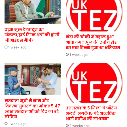
एड्स मुक्त देहरादून का
संकल्प,हाई रिस्क क्षेत्रों की होगी
नंदा की चौकी में बहाल हुआ
जीआईएस मैपिंग
आवागमन,पुल की एप्रोच रोड
का एक हिस्सा हुआ था क्षतिग्रस्त
1 week ago
1 week ago
मतदाता सूची में नाम और
विवरण सुधारने का मौकाः 5.47
उत्तराखंड के 5 जिलों में ‘ऑरेंज
लाख मतदाताओं को दिए जा रहे
अलर्ट’,अगले 15 घंटे अत्यधिक
नोटिस
भारी बारिश की संभावना
1 week ago
2 weeks ago