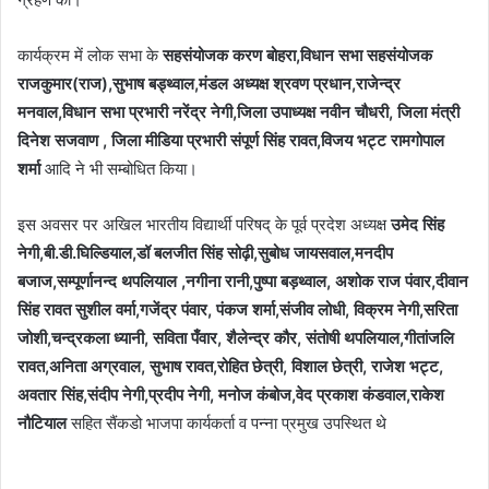
कार्यक्रम में लोक सभा के
सहसंयोजक करण बोहरा,विधान सभा सहसंयोजक
राजकुमार(राज),सुभाष बड्थ्वाल,मंडल अध्यक्ष श्रवण प्रधान,राजेन्द्र
मनवाल,विधान सभा प्रभारी नरेंद्र नेगी,जिला उपाध्यक्ष नवीन चौधरी, जिला मंत्री
दिनेश सजवाण , जिला मीडिया प्रभारी संपूर्ण सिंह रावत,विजय भट्ट रामगोपाल
शर्मा
आदि ने भी सम्बोधित किया।
इस अवसर पर अखिल भारतीय विद्यार्थी परिषद् के पूर्व प्रदेश अध्यक्ष
उमेद सिंह
नेगी,बी.डी.घिल्डियाल,डॉ बलजीत सिंह सोढ़ी,सुबोध जायसवाल,मनदीप
बजाज,सम्पूर्णानन्द थपलियाल ,नगीना रानी,पुष्पा बड़थ्वाल, अशोक राज पंवार,दीवान
सिंह रावत सुशील वर्मा,गजेंद्र पंवार, पंकज शर्मा,संजीव लोधी, विक्रम नेगी,सरिता
जोशी,चन्द्रकला ध्यानी, सविता पँवार, शैलेन्द्र कौर, संतोषी थपलियाल,गीतांजलि
रावत,अनिता अग्रवाल, सुभाष रावत,रोहित छेत्री, विशाल छेत्री, राजेश भट्ट,
अवतार सिंह,संदीप नेगी,प्रदीप नेगी, मनोज कंबोज,वेद प्रकाश कंडवाल,राकेश
नौटियाल
सहित सैंकडो भाजपा कार्यकर्ता व पन्ना प्रमुख उपस्थित थे