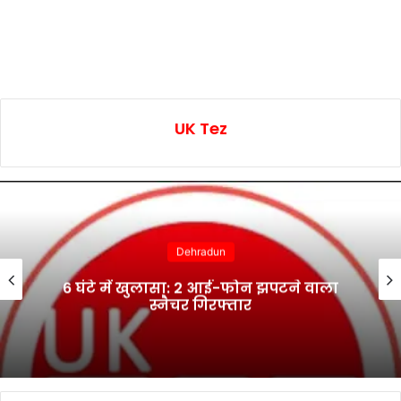
UK Tez
Dehradun
6 घंटे में खुलासा: 2 आई-फोन झपटने वाला
स्नैचर गिरफ्तार