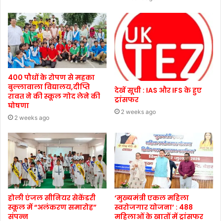
400 पौधों के रोपण से महका
बुल्लावाला विद्यालय,दीप्ति
देखें सूची : IAS और IFS के हुए
रावत ने की स्कूल गोद लेने की
ट्रांसफर
घोषणा
2 weeks ago
2 weeks ago
होली एंजल सीनियर सेकेंडरी
‘मुख्यमंत्री एकल महिला
स्कूल में “अलंकरण समारोह”
स्वरोजगार योजना’ : 488
संपन्न
महिलाओं के खातों में ट्रांसफर