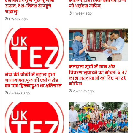
एसआरएचयू में गुरु पूर्णिमा
संकल्प,हाई रिस्क क्षेत्रों की होगी
उत्सव, देश-विदेश से पहुंचे
जीआईएस मैपिंग
श्रद्धालु
1 week ago
1 week ago
मतदाता सूची में नाम और
विवरण सुधारने का मौकाः 5.47
नंदा की चौकी में बहाल हुआ
लाख मतदाताओं को दिए जा रहे
आवागमन,पुल की एप्रोच रोड
नोटिस
का एक हिस्सा हुआ था क्षतिग्रस्त
2 weeks ago
2 weeks ago