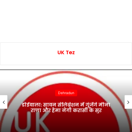
UK Tez
Dehradun
डोईवाला: सावन सेलिब्रेशन में गूंजेंगे मीना
राणा और हेमा नेगी करासी के सुर