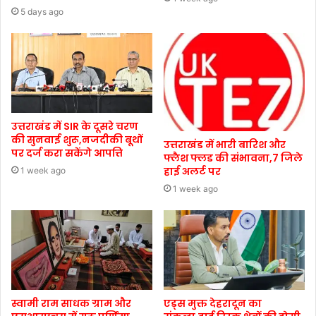
5 days ago
उत्तराखंड में SIR के दूसरे चरण
की सुनवाई शुरू,नजदीकी बूथों
उत्तराखंड में भारी बारिश और
पर दर्ज करा सकेंगे आपत्ति
फ्लैश फ्लड की संभावना,7 जिले
हाई अलर्ट पर
1 week ago
1 week ago
स्वामी राम साधक ग्राम और
एड्स मुक्त देहरादून का