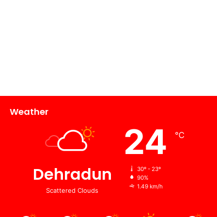
Weather
24
℃
Dehradun
30º - 23º
90%
1.49 km/h
Scattered Clouds