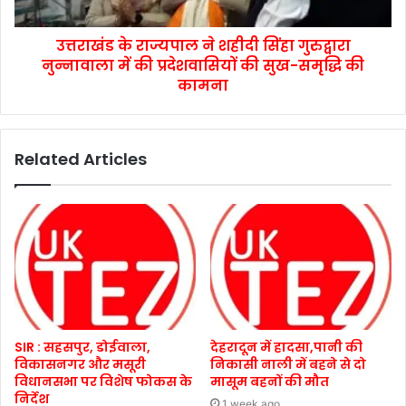
उत्तराखंड के राज्यपाल ने शहीदी सिंहा गुरुद्वारा
नुन्नावाला में की प्रदेशवासियों की सुख-समृद्धि की
कामना
Related Articles
SIR : सहसपुर, डोईवाला,
देहरादून में हादसा,पानी की
विकासनगर और मसूरी
निकासी नाली में बहने से दो
विधानसभा पर विशेष फोकस के
मासूम बहनों की मौत
निर्देश
1 week ago