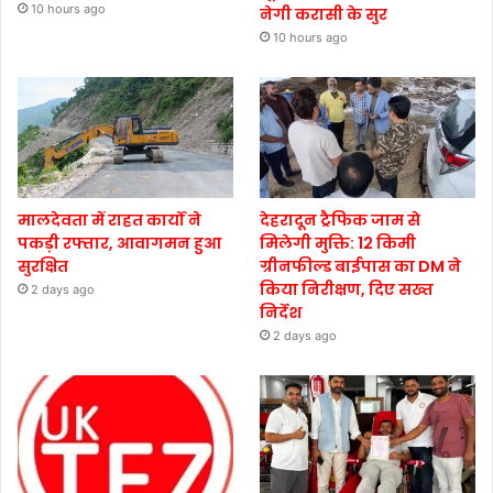
10 hours ago
नेगी करासी के सुर
10 hours ago
मालदेवता में राहत कार्यों ने
देहरादून ट्रैफिक जाम से
पकड़ी रफ्तार, आवागमन हुआ
मिलेगी मुक्ति: 12 किमी
सुरक्षित
ग्रीनफील्ड बाईपास का DM ने
किया निरीक्षण, दिए सख्त
2 days ago
निर्देश
2 days ago