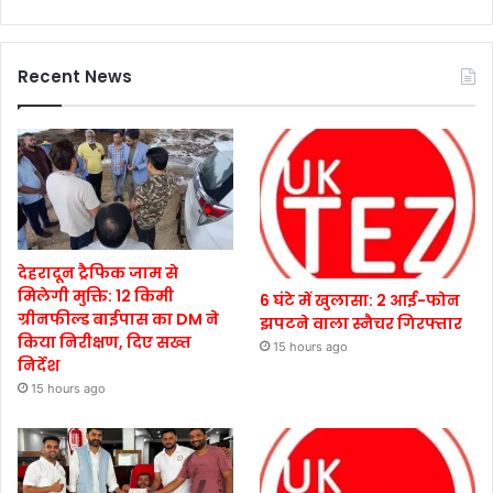
Recent News
देहरादून ट्रैफिक जाम से
मिलेगी मुक्ति: 12 किमी
6 घंटे में खुलासा: 2 आई-फोन
ग्रीनफील्ड बाईपास का DM ने
झपटने वाला स्नैचर गिरफ्तार
किया निरीक्षण, दिए सख्त
15 hours ago
निर्देश
15 hours ago