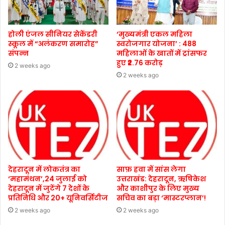
होली एंजल सीनियर सेकेंडरी
‘मुख्यमंत्री एकल महिला
स्कूल में “अलंकरण समारोह”
स्वरोजगार योजना’ : 488
संपन्न
महिलाओं के खातों में ट्रांसफर
हुए ₹2.76 करोड़
2 weeks ago
2 weeks ago
देहरादून में लोकतंत्र का
साफ़ हवा में सांस लेगा
‘महामंथन’,24 जुलाई को
उत्तराखंड: देहरादून, ऋषिकेश
देहरादून में जुटेंगे 7 देशों के
और काशीपुर के लिए मुख्य
प्रतिनिधि और 20+ यूनिवर्सिटीज
सचिव का बड़ा ‘मास्टरप्लान’!
2 weeks ago
2 weeks ago