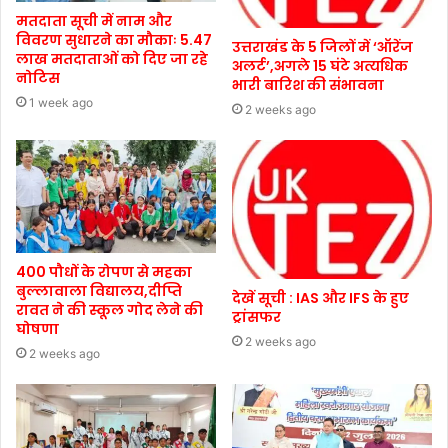
मतदाता सूची में नाम और
विवरण सुधारने का मौकाः 5.47
उत्तराखंड के 5 जिलों में ‘ऑरेंज
लाख मतदाताओं को दिए जा रहे
अलर्ट’,अगले 15 घंटे अत्यधिक
नोटिस
भारी बारिश की संभावना
1 week ago
2 weeks ago
400 पौधों के रोपण से महका
बुल्लावाला विद्यालय,दीप्ति
देखें सूची : IAS और IFS के हुए
रावत ने की स्कूल गोद लेने की
ट्रांसफर
घोषणा
2 weeks ago
2 weeks ago