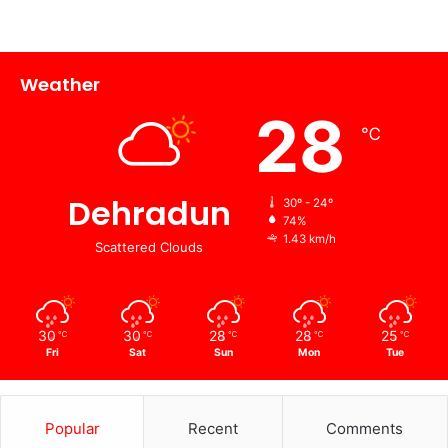
Weather
28
℃
Dehradun
30º - 24º
74%
1.43 km/h
Scattered Clouds
30
30
28
28
25
℃
℃
℃
℃
℃
Fri
Sat
Sun
Mon
Tue
Popular
Recent
Comments