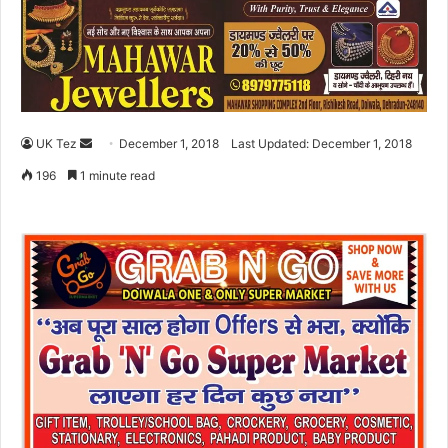
UK Tez
S
December 1, 2018
Last Updated: December 1, 2018
e
196
1 minute read
n
d
a
n
e
m
a
i
l