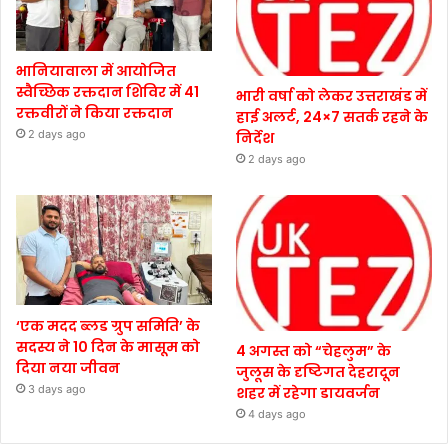
भानियावाला में आयोजित
स्वैच्छिक रक्तदान शिविर में 41
भारी वर्षा को लेकर उत्तराखंड में
रक्तवीरों ने किया रक्तदान
हाई अलर्ट, 24×7 सतर्क रहने के
2 days ago
निर्देश
2 days ago
‘एक मदद ब्लड ग्रुप समिति’ के
सदस्य ने 10 दिन के मासूम को
4 अगस्त को “चेहलुम” के
दिया नया जीवन
जुलूस के दृष्टिगत देहरादून
3 days ago
शहर में रहेगा डायवर्जन
4 days ago