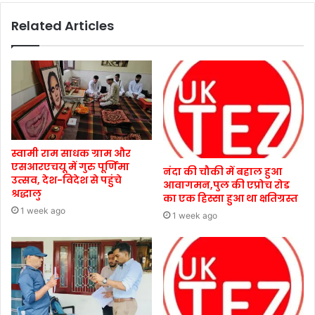
Related Articles
स्वामी राम साधक ग्राम और
एसआरएचयू में गुरु पूर्णिमा
नंदा की चौकी में बहाल हुआ
उत्सव, देश-विदेश से पहुंचे
आवागमन,पुल की एप्रोच रोड
श्रद्धालु
का एक हिस्सा हुआ था क्षतिग्रस्त
1 week ago
1 week ago