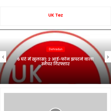
UK Tez
Dehradun
6 घंटे में खुलासा: 2 आई-फोन झपटने वाला
स्नैचर गिरफ्तार