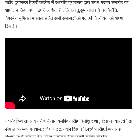
शहीद दुर्गामल्ल डिग्री कॉलेज में स्थानीय प्रशासन द्वारा शपथ ग्रहण समारोह का
आयोजन किया गया।उपजिलाधिकारी डोईवाला कुसुम चौहान ने नवनिर्वाचित
चेयरमैन सुमित्रा मनवाल सहित सभी सभासदों को पद एवं गोपनीयता की शपथ
दिलाई।
नवनिर्वाचित सभासद मनीष धीमान,बलविंदर सिंह ,हिमांशु राणा ,नरेश मनवाल,संगीता
डोभाल,प्रियंका मनवाल,राजेश भट्ट,संदीप सिंह नेगी,प्रदीप सिंह,ईश्वर सिंह
रौथाण,लक्ष्मी कौशल,रेनू ,गौरव मल्होत्रा,गीता खत्री,कादिर,तौफीक