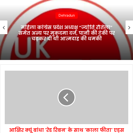
Dehradun
महिला कांग्रेस प्रदेश अध्यक्ष “ज्योति रौतेला”
समेत अन्य पर मुकदमा दर्ज, पानी की टंकी पर
चढ़कर दी थी आत्मदाह की धमकी
आखिर क्यूं बांधा 'रेड रिबन' के साथ 'काला फीता' एड्स