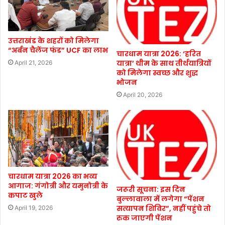
उत्तराखंड के शहरों को मिलेगा
“अर्बन चैलेंज फंड” UCF का लाभ
चारधाम यात्रा 2026: ‘हरित
यात्रा’ थीम के साथ तीर्थयात्रियों
April 21, 2026
को मिलेगा स्वच्छ और शुद्ध
भोजन
April 20, 2026
चारधाम यात्रा 2026 का भव्य
आगाज: गंगोत्री और यमुनोत्री के
जरूरी सूचना: इस दिन
कपाट खुले
बुल्लावाला में लगेगा “पेंशन
सत्यापन शिविर”, नहीं पहुंचे तो
April 19, 2026
रुक जाएगी पेंशन