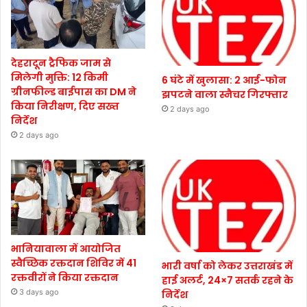
देहरादून ट्रैफिक जाम से
मिलेगी मुक्ति: 12 किमी
6 घंटे में खुलासा: 2 आई-फोन
ग्रीनफील्ड बाईपास का DM ने
झपटने वाला स्नैचर गिरफ्तार
किया निरीक्षण, दिए सख्त
2 days ago
निर्देश
2 days ago
भानियावाला में आयोजित
स्वैच्छिक रक्तदान शिविर में 41
भारी वर्षा को लेकर उत्तराखंड में
रक्तवीरों ने किया रक्तदान
हाई अलर्ट, 24×7 सतर्क रहने के
3 days ago
निर्देश