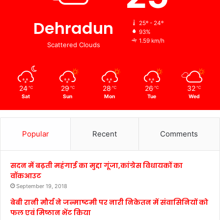
Dehradun
25º - 24º
93%
1.59 km/h
Scattered Clouds
24
29
28
26
32
℃
℃
℃
℃
℃
Sat
Sun
Mon
Tue
Wed
Popular
Recent
Comments
सदन में बढ़ती महंगाई का मुद्दा गूंजा,कांग्रेस विधायकों का
वॉकआउट
September 19, 2018
बेबी रानी मौर्य ने जन्माष्टमी पर नारी निकेतन में संवासिनियों को
फल एवं मिष्ठान भेंट किया