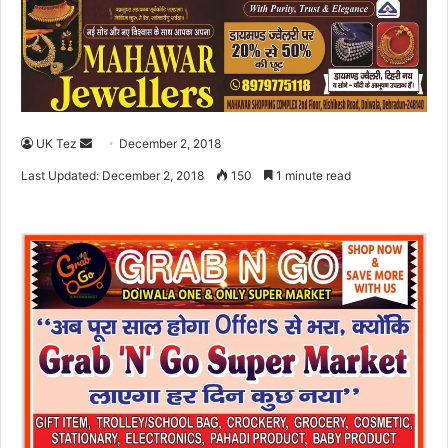
UK Tez
S
December 2, 2018
e
Last Updated: December 2, 2018
150
1 minute read
n
d
a
n
e
m
a
i
l