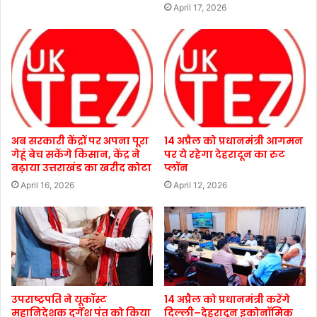
April 17, 2026
अब सरकारी केंद्रों पर अपना पूरा
14 अप्रैल को प्रधानमंत्री आगमन
गेहूं बेच सकेंगे किसान, केंद्र ने
पर ये रहेगा देहरादून का रुट
बढ़ाया उत्तराखंड का खरीद कोटा
प्लॉन
April 16, 2026
April 12, 2026
उपराष्ट्रपति ने यूकॉस्ट
14 अप्रैल को प्रधानमंत्री करेंगे
महानिदेशक दुर्गेश पंत को किया
दिल्ली–देहरादून इकोनॉमिक