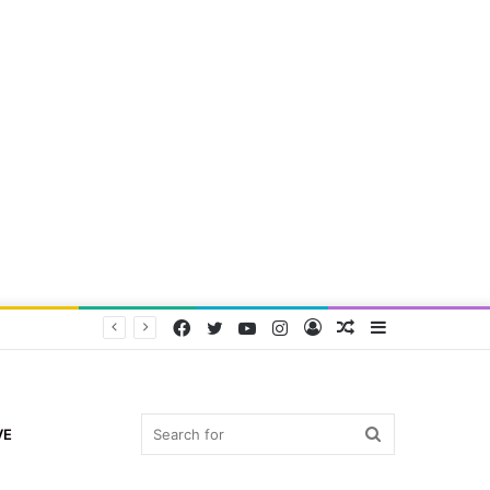
Facebook
Twitter
YouTube
Instagram
Log
Random
Sidebar
In
Article
Search
VE