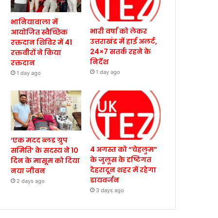
भानियावाला में
भारी वर्षा को लेकर
आयोजित स्वैच्छिक
उत्तराखंड में हाई अलर्ट,
रक्तदान शिविर में 41
24×7 सतर्क रहने के
रक्तवीरों ने किया
निर्देश
रक्तदान
1 day ago
1 day ago
‘एक मदद ब्लड ग्रुप
4 अगस्त को “चेहलुम”
समिति’ के सदस्य ने 10
के जुलूस के दृष्टिगत
दिन के मासूम को दिया
देहरादून शहर में रहेगा
नया जीवन
डायवर्जन
2 days ago
3 days ago