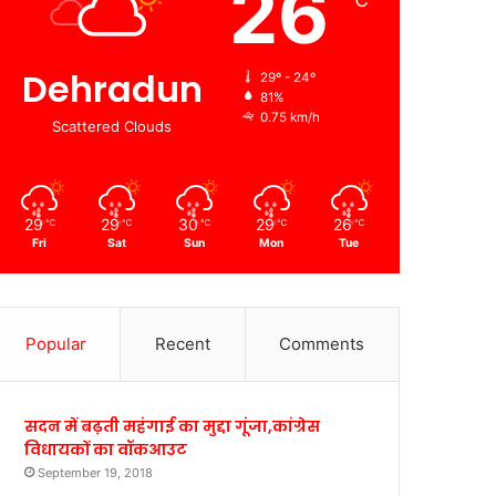
26
℃
Dehradun
29º - 24º
81%
0.75 km/h
Scattered Clouds
29
29
30
29
26
℃
℃
℃
℃
℃
Fri
Sat
Sun
Mon
Tue
Popular
Recent
Comments
सदन में बढ़ती महंगाई का मुद्दा गूंजा,कांग्रेस
विधायकों का वॉकआउट
September 19, 2018