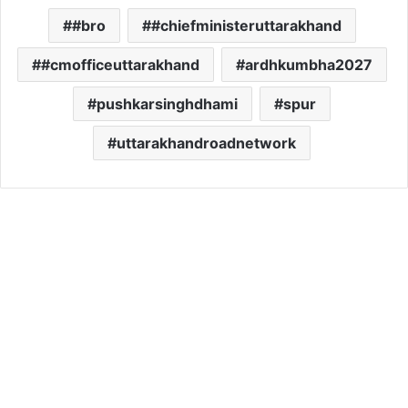
#bro
#chiefministeruttarakhand
#cmofficeuttarakhand
ardhkumbha2027
pushkarsinghdhami
spur
uttarakhandroadnetwork