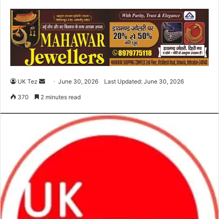
UK Tez
S
June 30, 2026
Last Updated: June 30, 2026
e
370
2 minutes read
n
d
a
n
e
m
a
i
l