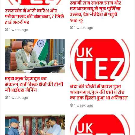
स्वामी राम साधक ग्राम और
एसआरएचयू में गुरु पूर्णिमा
उत्तराखंड में भारी बारिश और
उत्सव, देश-विदेश से पहुंचे
फ्लैश फ्लड की संभावना,7 जिले
श्रद्धालु
हाई अलर्ट पर
1 week ago
1 week ago
एड्स मुक्त देहरादून का
संकल्प,हाई रिस्क क्षेत्रों की होगी
नंदा की चौकी में बहाल हुआ
जीआईएस मैपिंग
आवागमन,पुल की एप्रोच रोड
का एक हिस्सा हुआ था क्षतिग्रस्त
1 week ago
1 week ago