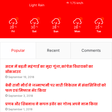
1.75 km/h
Light Rain
29
30
28
28
25
℃
℃
℃
℃
℃
Fri
Sat
Sun
Mon
Tue
Popular
Recent
Comments
सदन में बढ़ती महंगाई का मुद्दा गूंजा,कांग्रेस विधायकों का
वॉकआउट
September 19, 2018
बेबी रानी मौर्य ने जन्माष्टमी पर नारी निकेतन में संवासिनियों को
फल एवं मिष्ठान भेंट किया
September 3, 2018
प्रणब और शिबनाथ ने कपल इवेंट का गोल्ड अपने नाम किया
September 1, 2018