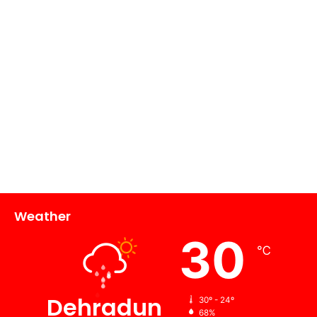
Weather
30
℃
Dehradun
30º - 24º
68%