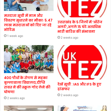
मतदाता सूची में नाम और
विवरण सुधारने का मौकाः 5.47
उत्तराखंड के 5 जिलों में ‘ऑरेंज
लाख मतदाताओं को दिए जा रहे
अलर्ट’,अगले 15 घंटे अत्यधिक
नोटिस
भारी बारिश की संभावना
1 week ago
2 weeks ago
400 पौधों के रोपण से महका
बुल्लावाला विद्यालय,दीप्ति
देखें सूची : IAS और IFS के हुए
रावत ने की स्कूल गोद लेने की
ट्रांसफर
घोषणा
2 weeks ago
2 weeks ago