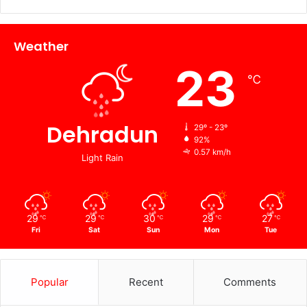
Weather
23
℃
Dehradun
29º - 23º
92%
0.57 km/h
Light Rain
29
29
30
29
27
℃
℃
℃
℃
℃
Fri
Sat
Sun
Mon
Tue
Popular
Recent
Comments