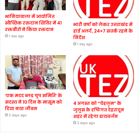
भानियावाला में आयोजित
स्वैच्छिक रक्तदान शिविर में 41
भारी वर्षा को लेकर उत्तराखंड में
रक्तवीरों ने किया रक्तदान
हाई अलर्ट, 24×7 सतर्क रहने के
1 day ago
निर्देश
1 day ago
‘एक मदद ब्लड ग्रुप समिति’ के
सदस्य ने 10 दिन के मासूम को
4 अगस्त को “चेहलुम” के
दिया नया जीवन
जुलूस के दृष्टिगत देहरादून
2 days ago
शहर में रहेगा डायवर्जन
3 days ago