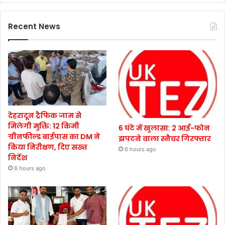
Recent News
देहरादून ट्रैफिक जाम से
मिलेगी मुक्ति: 12 किमी
6 घंटे में खुलासा: 2 आई-फोन
ग्रीनफील्ड बाईपास का DM ने
झपटने वाला स्नैचर गिरफ्तार
किया निरीक्षण, दिए सख्त
6 hours ago
निर्देश
6 hours ago