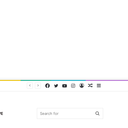
Facebook
Twitter
YouTube
Instagram
Log
Random
Sidebar
In
Article
Search
VE