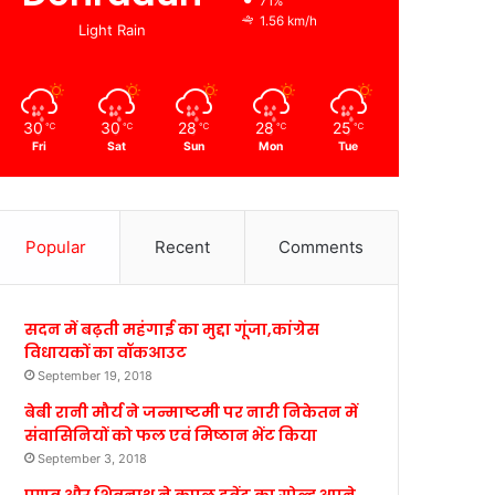
71%
1.56 km/h
Light Rain
30
30
28
28
25
℃
℃
℃
℃
℃
Fri
Sat
Sun
Mon
Tue
Popular
Recent
Comments
सदन में बढ़ती महंगाई का मुद्दा गूंजा,कांग्रेस
विधायकों का वॉकआउट
September 19, 2018
बेबी रानी मौर्य ने जन्माष्टमी पर नारी निकेतन में
संवासिनियों को फल एवं मिष्ठान भेंट किया
September 3, 2018