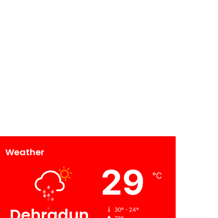
Weather
29
℃
Dehradun
30º - 24º