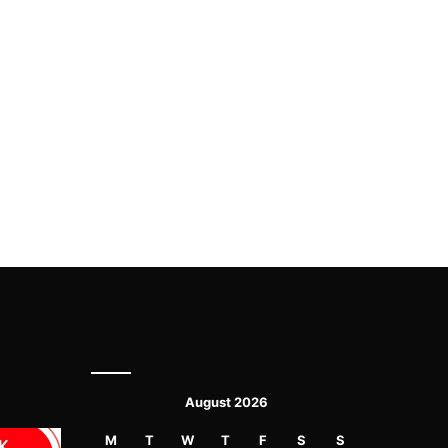
August 2026
M
T
W
T
F
S
S