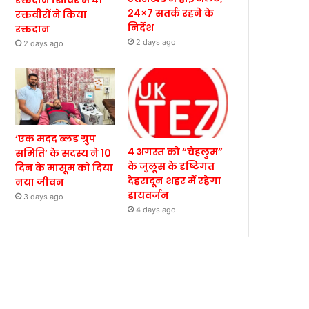
रक्तदान शिविर में 41
24×7 सतर्क रहने के
रक्तवीरों ने किया
निर्देश
रक्तदान
2 days ago
2 days ago
‘एक मदद ब्लड ग्रुप
4 अगस्त को “चेहलुम”
समिति’ के सदस्य ने 10
के जुलूस के दृष्टिगत
दिन के मासूम को दिया
देहरादून शहर में रहेगा
नया जीवन
डायवर्जन
3 days ago
4 days ago