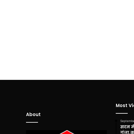
Most V
About
Septembe
सदन में
गूंजा,