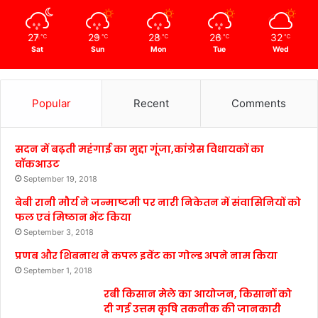
27
29
28
26
32
℃
℃
℃
℃
℃
Sat
Sun
Mon
Tue
Wed
Popular
Recent
Comments
सदन में बढ़ती महंगाई का मुद्दा गूंजा,कांग्रेस विधायकों का
वॉकआउट
September 19, 2018
बेबी रानी मौर्य ने जन्माष्टमी पर नारी निकेतन में संवासिनियों को
फल एवं मिष्ठान भेंट किया
September 3, 2018
प्रणब और शिबनाथ ने कपल इवेंट का गोल्ड अपने नाम किया
September 1, 2018
रबी किसान मेले का आयोजन, किसानों को
दी गई उत्तम कृषि तकनीक की जानकारी