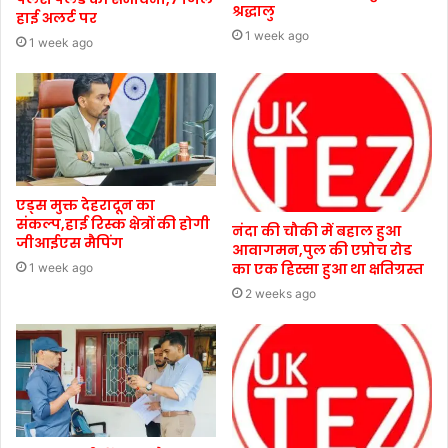
श्रद्धालु
हाई अलर्ट पर
1 week ago
1 week ago
एड्स मुक्त देहरादून का
संकल्प,हाई रिस्क क्षेत्रों की होगी
नंदा की चौकी में बहाल हुआ
जीआईएस मैपिंग
आवागमन,पुल की एप्रोच रोड
का एक हिस्सा हुआ था क्षतिग्रस्त
1 week ago
2 weeks ago