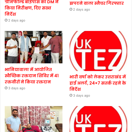
ग्रीनफील्ड बाईपास का DM ने
झपटने वाला स्नैचर गिरफ्तार
किया निरीक्षण, दिए सख्त
2 days ago
निर्देश
2 days ago
भानियावाला में आयोजित
स्वैच्छिक रक्तदान शिविर में 41
भारी वर्षा को लेकर उत्तराखंड में
रक्तवीरों ने किया रक्तदान
हाई अलर्ट, 24×7 सतर्क रहने के
3 days ago
निर्देश
3 days ago