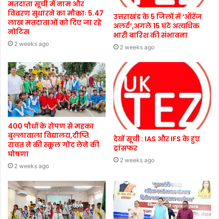
मतदाता सूची में नाम और
विवरण सुधारने का मौकाः 5.47
उत्तराखंड के 5 जिलों में ‘ऑरेंज
लाख मतदाताओं को दिए जा रहे
अलर्ट’,अगले 15 घंटे अत्यधिक
नोटिस
भारी बारिश की संभावना
2 weeks ago
2 weeks ago
400 पौधों के रोपण से महका
बुल्लावाला विद्यालय,दीप्ति
देखें सूची : IAS और IFS के हुए
रावत ने की स्कूल गोद लेने की
ट्रांसफर
घोषणा
2 weeks ago
2 weeks ago