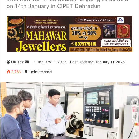
on 14th January in CIPET Dehradun
UK Tez
S
January 11, 2025
Last Updated: January 11, 2025
e
2,766
1 minute read
n
d
a
n
e
m
a
i
l