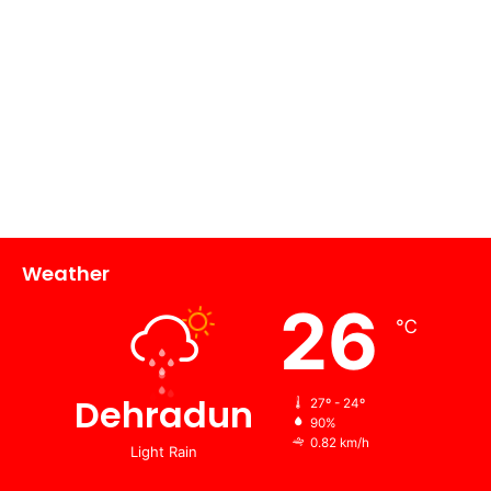
Weather
26
℃
Dehradun
27º - 24º
90%
0.82 km/h
Light Rain