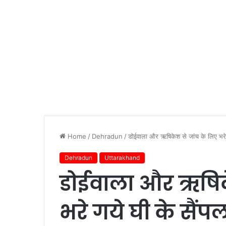
Home
/
Dehradun
/
डोईवाला और ऋषिकेश से जांच के लिए भरे 
Dehradun
Uttarakhand
डोईवाला और ऋषिके
भरे गये घी के सैंप