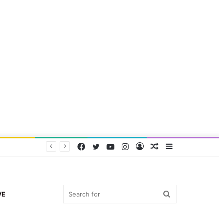
Facebook
Twitter
YouTube
Instagram
Log
Random
Sidebar
In
Article
Search
VE