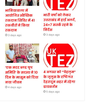
भानियावाला में
भारी वर्षा को लेकर
आयोजित स्वैच्छिक
उत्तराखंड में हाई अलर्ट,
रक्तदान शिविर में 41
24×7 सतर्क रहने के
रक्तवीरों ने किया
निर्देश
रक्तदान
3 days ago
3 days ago
‘एक मदद ब्लड ग्रुप
4 अगस्त को “चेहलुम”
समिति’ के सदस्य ने 10
के जुलूस के दृष्टिगत
दिन के मासूम को दिया
देहरादून शहर में रहेगा
नया जीवन
डायवर्जन
4 days ago
5 days ago