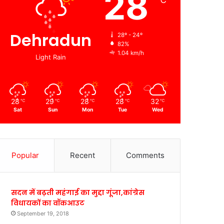
28
℃
Dehradun
28º - 24º
82%
1.04 km/h
Light Rain
28
29
28
28
32
℃
℃
℃
℃
℃
Sat
Sun
Mon
Tue
Wed
Popular
Recent
Comments
सदन में बढ़ती महंगाई का मुद्दा गूंजा,कांग्रेस
विधायकों का वॉकआउट
September 19, 2018