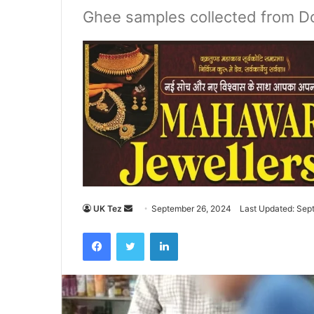
Ghee samples collected from Do
UK Tez
S
September 26, 2024
Last Updated: Sep
e
Facebook
Twitter
LinkedIn
n
d
a
n
e