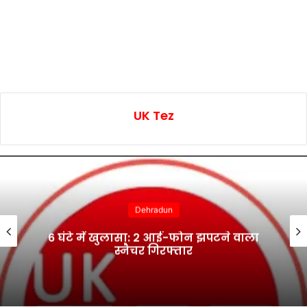
UK Tez
Dehradun
6 घंटे में खुलासा: 2 आई-फोन झपटने वाला
स्नैचर गिरफ्तार