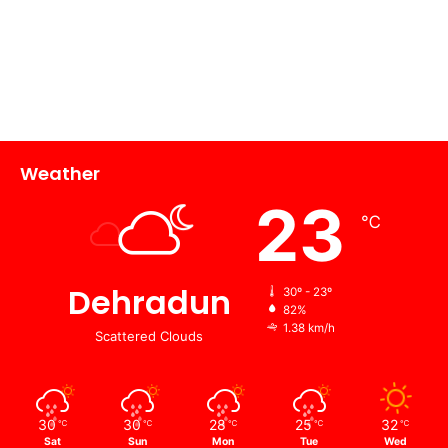
Weather
23
℃
Dehradun
30º - 23º
82%
1.38 km/h
Scattered Clouds
30
30
28
25
32
℃
℃
℃
℃
℃
Sat
Sun
Mon
Tue
Wed