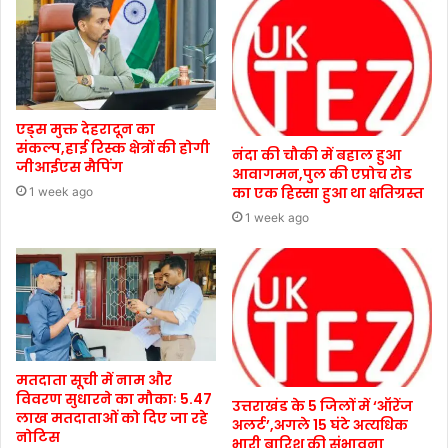
एड्स मुक्त देहरादून का
संकल्प,हाई रिस्क क्षेत्रों की होगी
नंदा की चौकी में बहाल हुआ
जीआईएस मैपिंग
आवागमन,पुल की एप्रोच रोड
का एक हिस्सा हुआ था क्षतिग्रस्त
1 week ago
1 week ago
मतदाता सूची में नाम और
विवरण सुधारने का मौकाः 5.47
उत्तराखंड के 5 जिलों में ‘ऑरेंज
लाख मतदाताओं को दिए जा रहे
अलर्ट’,अगले 15 घंटे अत्यधिक
नोटिस
भारी बारिश की संभावना