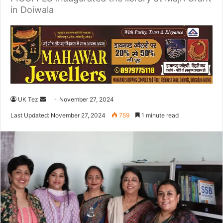
in Doiwala
UK Tez
S
November 27, 2024
e
Last Updated: November 27, 2024
759
1 minute read
n
d
a
n
e
m
a
i
l