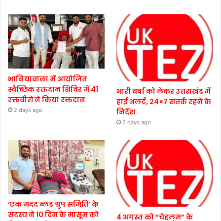
भानियावाला में आयोजित
स्वैच्छिक रक्तदान शिविर में 41
भारी वर्षा को लेकर उत्तराखंड में
रक्तवीरों ने किया रक्तदान
हाई अलर्ट, 24×7 सतर्क रहने के
2 days ago
निर्देश
2 days ago
‘एक मदद ब्लड ग्रुप समिति’ के
सदस्य ने 10 दिन के मासूम को
4 अगस्त को “चेहलुम” के