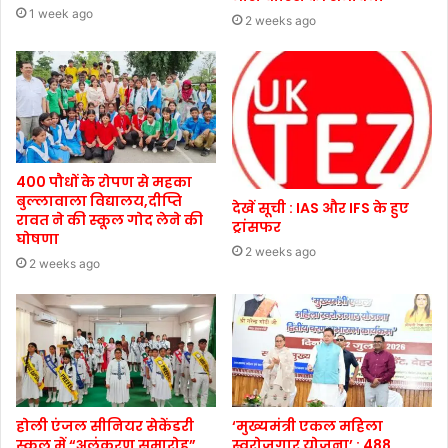
1 week ago
2 weeks ago
400 पौधों के रोपण से महका
बुल्लावाला विद्यालय,दीप्ति
देखें सूची : IAS और IFS के हुए
रावत ने की स्कूल गोद लेने की
ट्रांसफर
घोषणा
2 weeks ago
2 weeks ago
होली एंजल सीनियर सेकेंडरी
‘मुख्यमंत्री एकल महिला
स्कूल में “अलंकरण समारोह”
स्वरोजगार योजना’ : 488