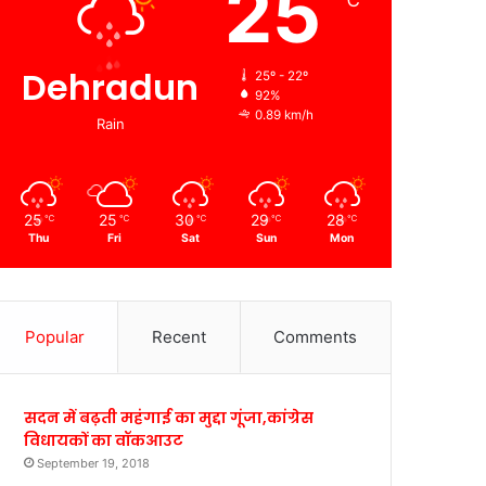
25
℃
Dehradun
25º - 22º
92%
0.89 km/h
Rain
25
25
30
29
28
℃
℃
℃
℃
℃
Thu
Fri
Sat
Sun
Mon
Popular
Recent
Comments
सदन में बढ़ती महंगाई का मुद्दा गूंजा,कांग्रेस
विधायकों का वॉकआउट
September 19, 2018