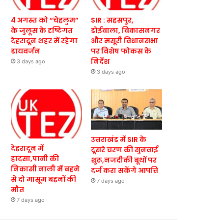
4 अगस्त को “चेहलुम”
SIR : सहसपुर,
के जुलूस के दृष्टिगत
डोईवाला, विकासनगर
देहरादून शहर में रहेगा
और मसूरी विधानसभा
डायवर्जन
पर विशेष फोकस के
निर्देश
3 days ago
3 days ago
उत्तराखंड में SIR के
देहरादून में
दूसरे चरण की सुनवाई
हादसा,पानी की
शुरू,नजदीकी बूथों पर
निकासी नाली में बहने
दर्ज करा सकेंगे आपत्ति
से दो मासूम बहनों की
7 days ago
मौत
7 days ago