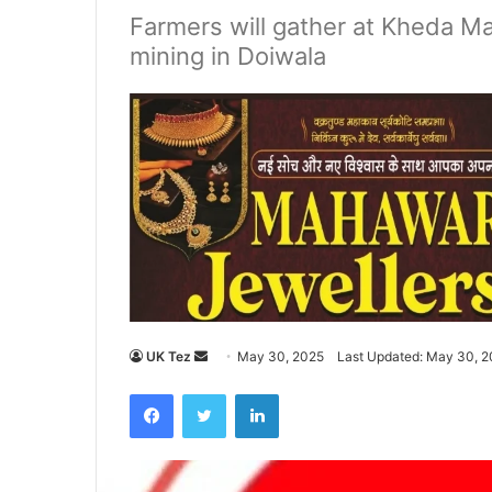
Farmers will gather at Kheda M
mining in Doiwala
UK Tez
S
May 30, 2025
Last Updated: May 30, 
e
Facebook
Twitter
LinkedIn
n
d
a
n