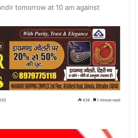
andir tomorrow at 10 am against
2025
438
1 minute read