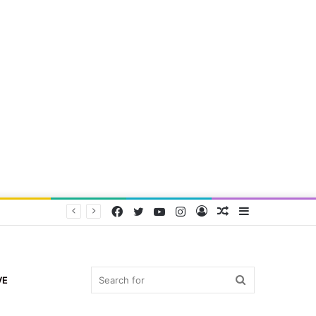
Facebook
Twitter
YouTube
Instagram
Log
Random
Sidebar
In
Article
Search
VE