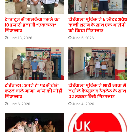
देहरादून में जानलेवा हमले का
डोईवाला पुलिस ने 5 लीटर अवैध
10 हजारी इनामी “एकलव्य”
कच्ची शराब के साथ एक आरोपी
गिरफ्तार
को किया गिरफ्तार
June 13, 2026
June 6, 2026
डोईवाला : अपने ही घर में चोरी
डोईवाला पुलिस ने भारी मात्रा में
करने वाले मामा-भांजे की जोड़ी
नशीले कैप्सूल व टैबलेट के साथ
गिरफ्तार
02 तस्कर किये गिरफ्तार
June 6, 2026
June 4, 2026