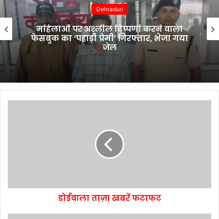
Dehradun
महिलाओं पर अश्लील टिप्पणी करने वाला
फेसबुक का ‘पहाड़ी प्रेमी’ गिरफ्तार, भेजा गया
जेल
डोईवाला ताज़ा खबरें फटाफट