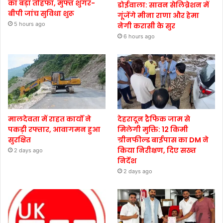
का बड़ा तोहफा, मुफ्त शुगर-
डोईवाला: सावन सेलिब्रेशन में
बीपी जांच सुविधा शुरू
गूंजेंगे मीना राणा और हेमा
5 hours ago
नेगी करासी के सुर
6 hours ago
मालदेवता में राहत कार्यों ने
देहरादून ट्रैफिक जाम से
पकड़ी रफ्तार, आवागमन हुआ
मिलेगी मुक्ति: 12 किमी
सुरक्षित
ग्रीनफील्ड बाईपास का DM ने
किया निरीक्षण, दिए सख्त
2 days ago
निर्देश
2 days ago