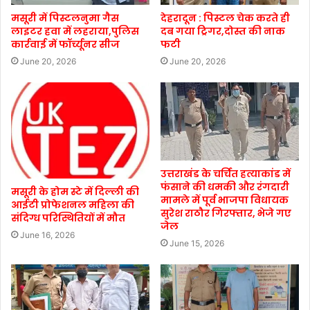
मसूरी में पिस्टलनुमा गैस
देहरादून : पिस्टल चेक करते ही
लाइटर हवा में लहराया,पुलिस
दब गया ट्रिगर,दोस्त की नाक
कार्रवाई में फॉर्च्यूनर सीज
फटी
June 20, 2026
June 20, 2026
उत्तराखंड के चर्चित हत्याकांड में
फंसाने की धमकी और रंगदारी
मसूरी के होम स्टे में दिल्ली की
मामले में पूर्व भाजपा विधायक
आईटी प्रोफेशनल महिला की
सुरेश राठौर गिरफ्तार, भेजे गए
संदिग्ध परिस्थितियों में मौत
जेल
June 16, 2026
June 15, 2026