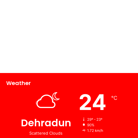
Weather
24
℃
Dehradun
29º - 23º
90%
1.72 km/h
Scattered Clouds