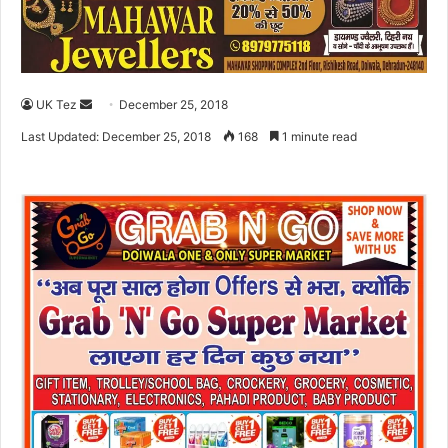
UK Tez
S
December 25, 2018
e
Last Updated: December 25, 2018
168
1 minute read
n
d
a
n
e
m
a
i
l