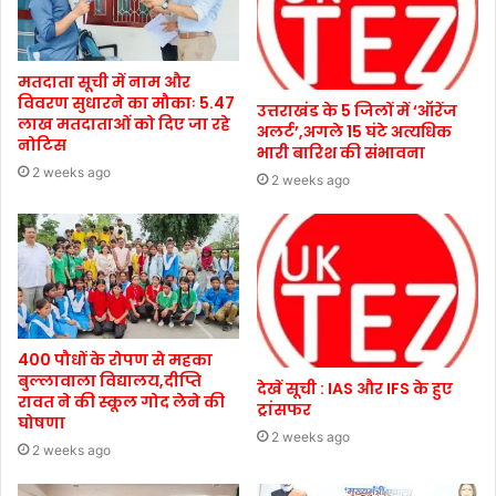
मतदाता सूची में नाम और
विवरण सुधारने का मौकाः 5.47
उत्तराखंड के 5 जिलों में ‘ऑरेंज
लाख मतदाताओं को दिए जा रहे
अलर्ट’,अगले 15 घंटे अत्यधिक
नोटिस
भारी बारिश की संभावना
2 weeks ago
2 weeks ago
400 पौधों के रोपण से महका
बुल्लावाला विद्यालय,दीप्ति
देखें सूची : IAS और IFS के हुए
रावत ने की स्कूल गोद लेने की
ट्रांसफर
घोषणा
2 weeks ago
2 weeks ago