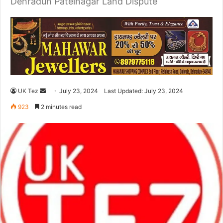
Dehradun Patelnagar Land Dispute
UK Tez
S
July 23, 2024
Last Updated: July 23, 2024
e
923
2 minutes read
n
d
a
n
e
m
a
i
l