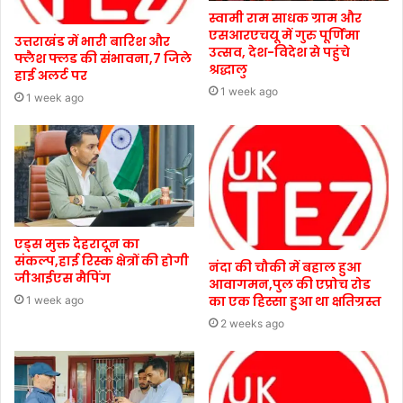
स्वामी राम साधक ग्राम और
एसआरएचयू में गुरु पूर्णिमा
उत्तराखंड में भारी बारिश और
उत्सव, देश-विदेश से पहुंचे
फ्लैश फ्लड की संभावना,7 जिले
श्रद्धालु
हाई अलर्ट पर
1 week ago
1 week ago
एड्स मुक्त देहरादून का
संकल्प,हाई रिस्क क्षेत्रों की होगी
नंदा की चौकी में बहाल हुआ
जीआईएस मैपिंग
आवागमन,पुल की एप्रोच रोड
का एक हिस्सा हुआ था क्षतिग्रस्त
1 week ago
2 weeks ago