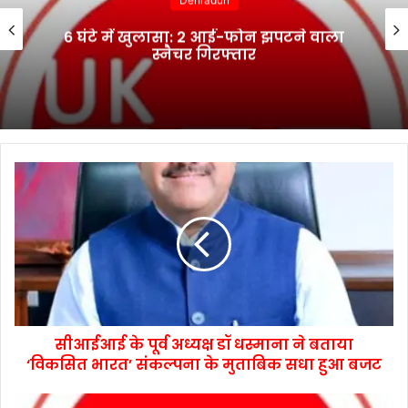
Dehradun
6 घंटे में खुलासा: 2 आई-फोन झपटने वाला
स्नैचर गिरफ्तार
सीआईआई के पूर्व अध्यक्ष डॉ धस्माना ने बताया
‘विकसित भारत’ संकल्पना के मुताबिक सधा हुआ बजट