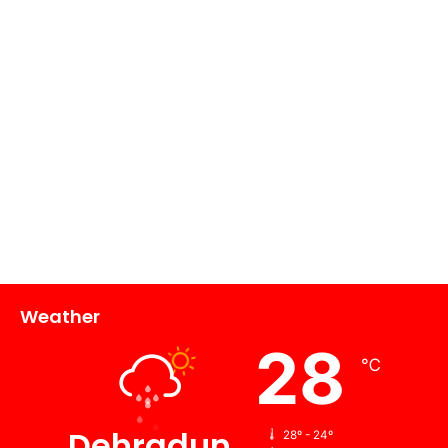
Weather
28
℃
Dehradun
28º - 24º