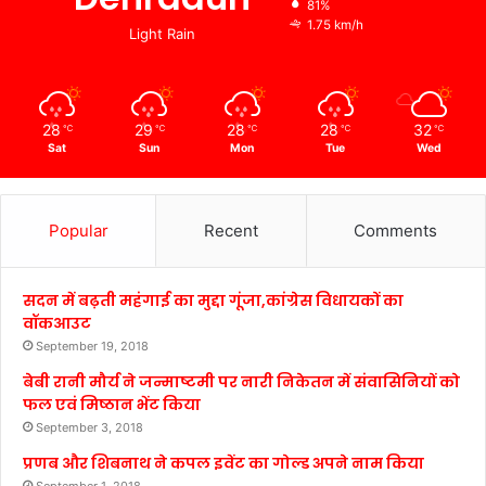
81%
1.75 km/h
Light Rain
28
29
28
28
32
℃
℃
℃
℃
℃
Sat
Sun
Mon
Tue
Wed
Popular
Recent
Comments
सदन में बढ़ती महंगाई का मुद्दा गूंजा,कांग्रेस विधायकों का
वॉकआउट
September 19, 2018
बेबी रानी मौर्य ने जन्माष्टमी पर नारी निकेतन में संवासिनियों को
फल एवं मिष्ठान भेंट किया
September 3, 2018
प्रणब और शिबनाथ ने कपल इवेंट का गोल्ड अपने नाम किया
September 1, 2018