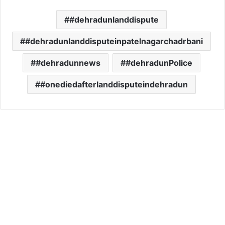
#dehradunlanddispute
#dehradunlanddisputeinpatelnagarchadrbani
#dehradunnews
#dehradunPolice
#onediedafterlanddisputeindehradun