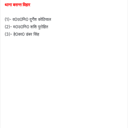
थाना बसन्त विहार
(1)- व0उ0नि0 दुर्गेश कोठियाल
(2)- म0उ0नि0 शशि पुरोहित
(3)- हे0का0 डंबर सिंह