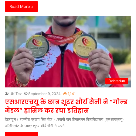
Read More »
Dehradun
UK Tez
September 9, 2024
1,141
एसआरएचयू के छात्र शूटर शौर्य सैनी ने “गोल्ड
मेडल” हासिल कर रचा इतिहास
देहरादून ( रजनीश प्रताप सिंह तेज ) :स्वामी राम हिमालयन विश्वविद्यालय (एसआरएचयू)
जॉलीग्रांट के छात्र शूटर शौर्य सैनी ने अपने…