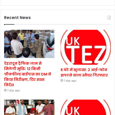
Recent News
देहरादून ट्रैफिक जाम से
मिलेगी मुक्ति: 12 किमी
6 घंटे में खुलासा: 2 आई-फोन
ग्रीनफील्ड बाईपास का DM ने
झपटने वाला स्नैचर गिरफ्तार
किया निरीक्षण, दिए सख्त
1 day ago
निर्देश
1 day ago