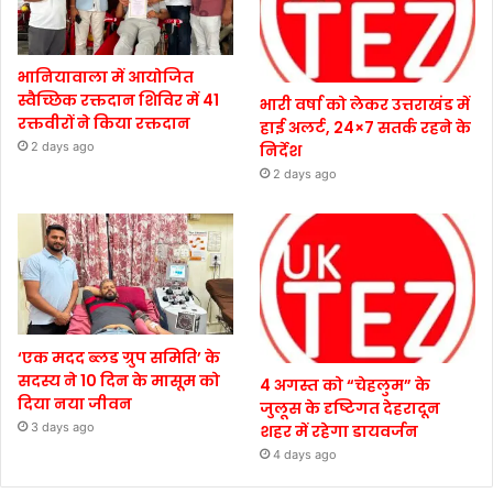
भानियावाला में आयोजित
स्वैच्छिक रक्तदान शिविर में 41
भारी वर्षा को लेकर उत्तराखंड में
रक्तवीरों ने किया रक्तदान
हाई अलर्ट, 24×7 सतर्क रहने के
2 days ago
निर्देश
2 days ago
‘एक मदद ब्लड ग्रुप समिति’ के
सदस्य ने 10 दिन के मासूम को
4 अगस्त को “चेहलुम” के
दिया नया जीवन
जुलूस के दृष्टिगत देहरादून
3 days ago
शहर में रहेगा डायवर्जन
4 days ago