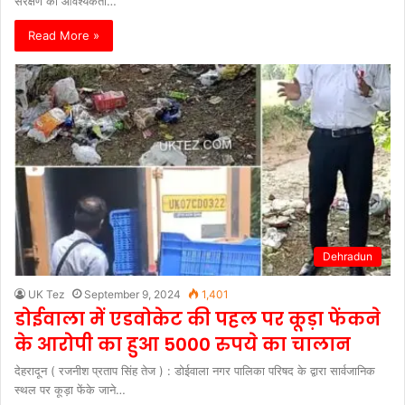
संरक्षण की आवश्यकता…
Read More »
Dehradun
UK Tez
September 9, 2024
1,401
डोईवाला में एडवोकेट की पहल पर कूड़ा फेंकने
के आरोपी का हुआ 5000 रुपये का चालान
देहरादून ( रजनीश प्रताप सिंह तेज ) : डोईवाला नगर पालिका परिषद के द्वारा सार्वजानिक
स्थल पर कूड़ा फेंके जाने…