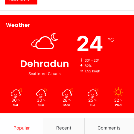
Weather
24
℃
Dehradun
30º - 23º
82%
1.52 km/h
Scattered Clouds
30
30
28
25
32
℃
℃
℃
℃
℃
Sat
Sun
Mon
Tue
Wed
Popular
Recent
Comments