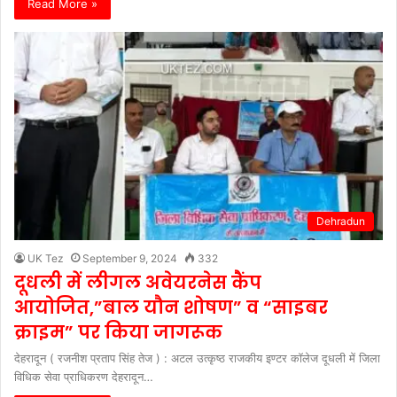
Read More »
Dehradun
UK Tez
September 9, 2024
332
दूधली में लीगल अवेयरनेस कैंप
आयोजित,”बाल यौन शोषण” व “साइबर
क्राइम” पर किया जागरूक
देहरादून ( रजनीश प्रताप सिंह तेज ) : अटल उत्कृष्ठ राजकीय इण्टर कॉलेज दूधली में जिला
विधिक सेवा प्राधिकरण देहरादून…