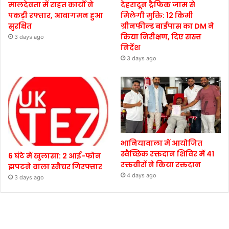
मालदेवता में राहत कार्यों ने
देहरादून ट्रैफिक जाम से
पकड़ी रफ्तार, आवागमन हुआ
मिलेगी मुक्ति: 12 किमी
सुरक्षित
ग्रीनफील्ड बाईपास का DM ने
किया निरीक्षण, दिए सख्त
3 days ago
निर्देश
3 days ago
भानियावाला में आयोजित
स्वैच्छिक रक्तदान शिविर में 41
6 घंटे में खुलासा: 2 आई-फोन
रक्तवीरों ने किया रक्तदान
झपटने वाला स्नैचर गिरफ्तार
4 days ago
3 days ago