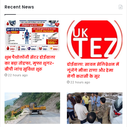
Recent News
शुभ पैथोलॉजी सेंटर डोईवाला
का बड़ा तोहफा, मुफ्त शुगर-
डोईवाला: सावन सेलिब्रेशन में
बीपी जांच सुविधा शुरू
गूंजेंगे मीना राणा और हेमा
22 hours ago
नेगी करासी के सुर
22 hours ago