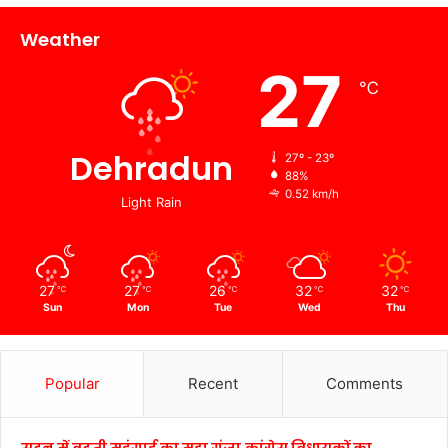
Weather
27
℃
Dehradun
27º - 23º
88%
0.52 km/h
Light Rain
27
27
26
32
32
℃
℃
℃
℃
℃
Sun
Mon
Tue
Wed
Thu
Popular
Recent
Comments
सदन में बढ़ती महंगाई का मुद्दा गूंजा,कांग्रेस विधायकों का