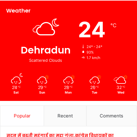
Weather
24
℃
Dehradun
24º - 24º
93%
1.7 km/h
Scattered Clouds
24
29
28
26
32
℃
℃
℃
℃
℃
Sat
Sun
Mon
Tue
Wed
Popular
Recent
Comments
सदन में बढ़ती महंगाई का मुद्दा गूंजा,कांग्रेस विधायकों का