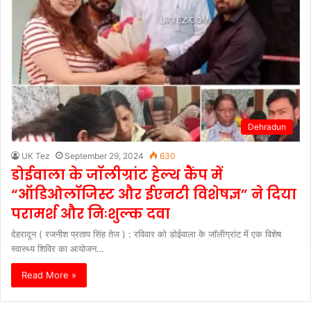
Dehradun
UK Tez
September 29, 2024
630
डोईवाला के जॉलीग्रांट हेल्थ कैंप में
“ऑडिओलॉजिस्ट और ईएनटी विशेषज्ञ” ने दिया
परामर्श और निःशुल्क दवा
देहरादून ( रजनीश प्रताप सिंह तेज ) : रविवार को डोईवाला के जॉलीग्रांट में एक विशेष
स्वास्थ्य शिविर का आयोजन…
Read More »