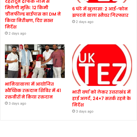
देहरादून ट्रैफिक जाम से
मिलेगी मुक्ति: 12 किमी
6 घंटे में खुलासा: 2 आई-फोन
ग्रीनफील्ड बाईपास का DM ने
झपटने वाला स्नैचर गिरफ्तार
किया निरीक्षण, दिए सख्त
2 days ago
निर्देश
2 days ago
भानियावाला में आयोजित
स्वैच्छिक रक्तदान शिविर में 41
भारी वर्षा को लेकर उत्तराखंड में
रक्तवीरों ने किया रक्तदान
हाई अलर्ट, 24×7 सतर्क रहने के
3 days ago
निर्देश
3 days ago