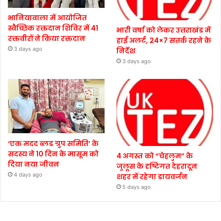
भानियावाला में आयोजित
स्वैच्छिक रक्तदान शिविर में 41
भारी वर्षा को लेकर उत्तराखंड में
रक्तवीरों ने किया रक्तदान
हाई अलर्ट, 24×7 सतर्क रहने के
3 days ago
निर्देश
3 days ago
‘एक मदद ब्लड ग्रुप समिति’ के
सदस्य ने 10 दिन के मासूम को
4 अगस्त को “चेहलुम” के
दिया नया जीवन
जुलूस के दृष्टिगत देहरादून
4 days ago
शहर में रहेगा डायवर्जन
5 days ago