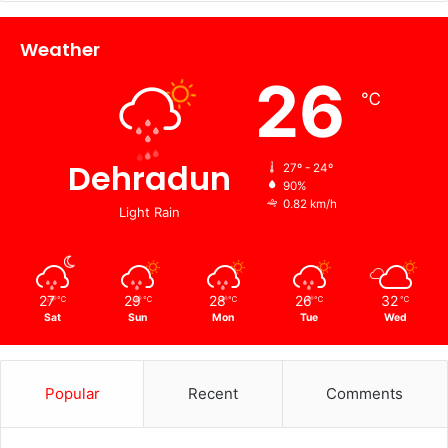
Weather
26
℃
Dehradun
27º - 24º
90%
0.82 km/h
Light Rain
27
29
28
26
32
℃
℃
℃
℃
℃
Sat
Sun
Mon
Tue
Wed
Popular
Recent
Comments