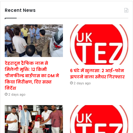
Recent News
देहरादून ट्रैफिक जाम से
मिलेगी मुक्ति: 12 किमी
6 घंटे में खुलासा: 2 आई-फोन
ग्रीनफील्ड बाईपास का DM ने
झपटने वाला स्नैचर गिरफ्तार
किया निरीक्षण, दिए सख्त
2 days ago
निर्देश
2 days ago